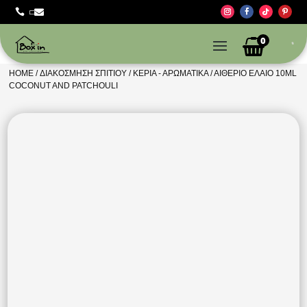



0
HOME
/
ΔΙΑΚΌΣΜΗΣΗ ΣΠΙΤΙΟΎ
/
ΚΕΡΙΆ - ΑΡΩΜΑΤΙΚΆ
/ ΑΙΘΈΡΙΟ ΈΛΑΙΟ 10ML
COCONUT AND PATCHOULI