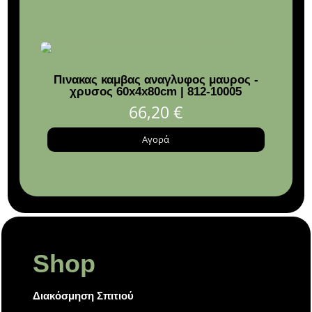
Πινακας καμβας αναγλυφος μαυρος -
Ράφι 
χρυσος 60x4x80cm | 812-10005
66,20
€
Αγορά
Shop
Διακόσμηση Σπιτιού