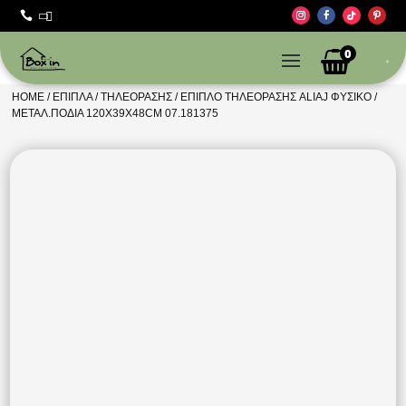



0
HOME
/
ΈΠΙΠΛΑ
/
ΤΗΛΕΌΡΑΣΗΣ
/ ΈΠΙΠΛΟ ΤΗΛΕΌΡΑΣΗΣ ALIAJ ΦΥΣΙΚΌ /
ΜΕΤΑΛ.ΠΌΔΙΑ 120X39X48CM 07.181375