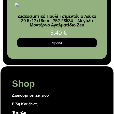
Διακοσμητικό Πουλί Τσιμεντένιο Λευκό
Φωτ
20.5x17x18cm | 752-28584 – Μεγάλο
λ
Μοντέρνο Αγαλματίδιο Zen
18,40
€
Αγορά
Shop
Διακόσμηση Σπιτιού
Είδη Κουζίνας
‘Επιπλα