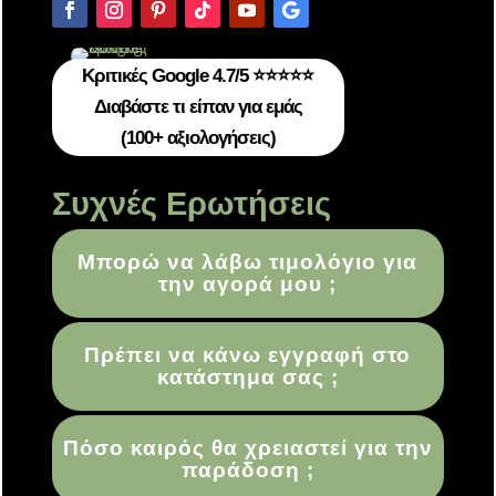
Κριτικές Google 4.7/5 ⭐⭐⭐⭐⭐
Διαβάστε τι είπαν για εμάς
(100+ αξιολογήσεις)
Συχνές Ερωτήσεις
Μπορώ να λάβω τιμολόγιο για
την αγορά μου ;
Πρέπει να κάνω εγγραφή στο
κατάστημα σας ;
Πόσο καιρός θα χρειαστεί για την
παράδοση ;