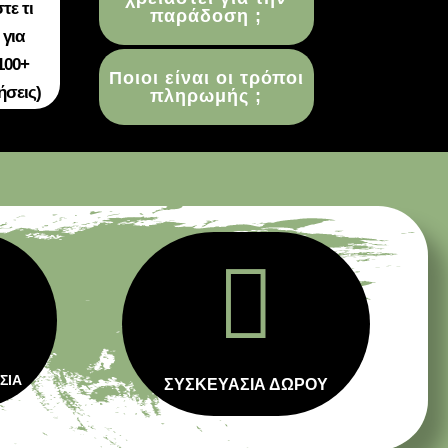
τε τι
παράδοση ;
 για
100+
Ποιοι είναι οι τρόποι
ήσεις)
πληρωμής ;

ΣΙΑ
ΣΥΣΚΕΥΑΣΙΑ ΔΩΡΟΥ