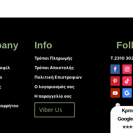
any
Info
Fol
Τρόποι Πληρωμής
T.2310 30
ροφίλ
Τρόποι Αποστολής
α
Πολιτική Επιστροφών
ς
Ο λογαριασμός σας
Η παραγγελία σας
πορρήτου
Viber Us
Κριτι
Google 
⭐⭐⭐