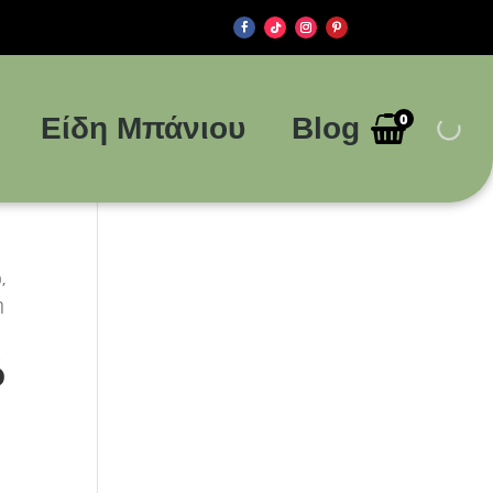
0
Είδη Μπάνιου
Blog
,
η
ό