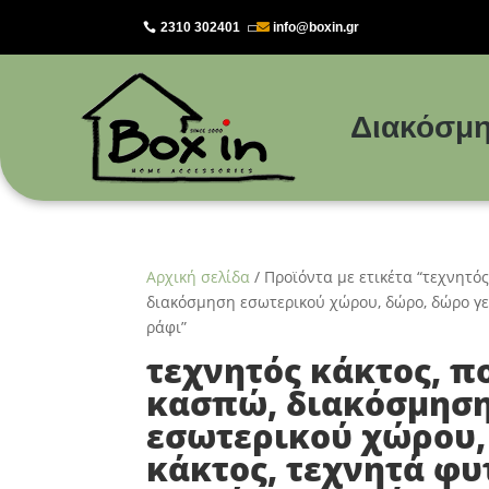
2310 302401
info@boxin.gr

Διακόσμη
Αρχική σελίδα
/ Προϊόντα με ετικέτα “τεχνητό
διακόσμηση εσωτερικού χώρου, δώρο, δώρο γε
ράφι”
τεχνητός κάκτος, 
κασπώ, διακόσμηση
εσωτερικού χώρου,
κάκτος, τεχνητά φυ