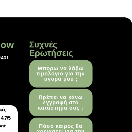
low
Συχνές
Ερωτήσεις
2401
Μπορώ να λάβω
τιμολόγιο για την
αγορά μου ;
Πρέπει να κάνω
εγγραφή στο
κατάστημα σας ;
κές
4.7/5
Πόσο καιρός θα
⭐⭐
χρειαστεί για την