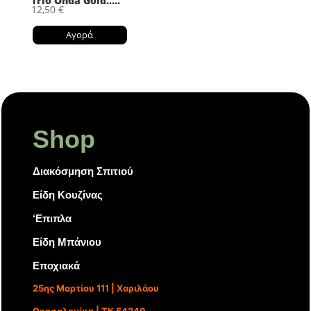
Trio Onda Gold.....
12,50
€
Αγορά
Shop
Διακόσμηση Σπιτιού
Είδη Κουζίνας
‘Επιπλα
Είδη Μπάνιου
Εποχιακά
25ης Μαρτίου 111 | Χαριλάου
Θεσσαλονίκη | ΤΚ 54249