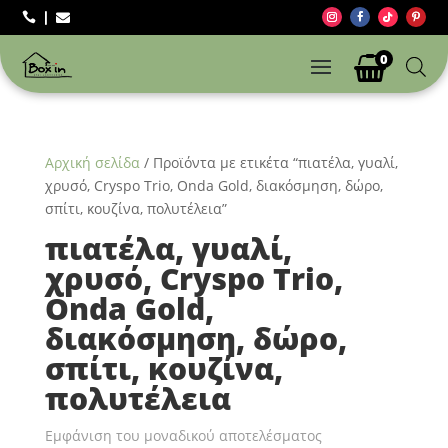



0
Αρχική σελίδα
/ Προϊόντα με ετικέτα “πιατέλα, γυαλί,
χρυσό, Cryspo Trio, Onda Gold, διακόσμηση, δώρο,
σπίτι, κουζίνα, πολυτέλεια”
πιατέλα, γυαλί,
χρυσό, Cryspo Trio,
Onda Gold,
διακόσμηση, δώρο,
σπίτι, κουζίνα,
πολυτέλεια
Εμφάνιση του μοναδικού αποτελέσματος