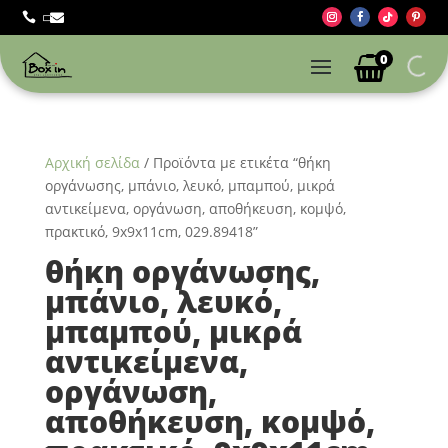



0
Αρχική σελίδα
/ Προϊόντα με ετικέτα “θήκη
οργάνωσης, μπάνιο, λευκό, μπαμπού, μικρά
αντικείμενα, οργάνωση, αποθήκευση, κομψό,
πρακτικό, 9x9x11cm, 029.89418”
θήκη οργάνωσης,
μπάνιο, λευκό,
μπαμπού, μικρά
αντικείμενα,
οργάνωση,
αποθήκευση, κομψό,