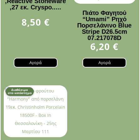
,Reactive Stoneware
,27 εκ. Cryspo.....
Πιάτο Φαγητού
“Umami” Ρηχό
8,50
€
Πορσελάνινο Blue
Stripe D26.5cm
07.217078D
6,20
€
Αγορά
Αγορά
Διαθέσιμο
στο κατάστημα