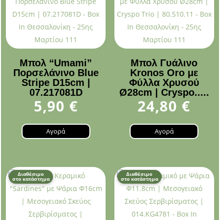
Μπολ “Umami”
Μπολ Γυάλινο
Πορσελάνινο Blue
Kronos Oro με
Stripe D15cm |
Φύλλα Χρυσού
07.217081D
Ø28cm | Cryspo.....
5,90
€
24,80
€
Αγορά
Αγορά
Διαθέσιμο
Διαθέσιμο
στο κατάστημα
στο κατάστημα