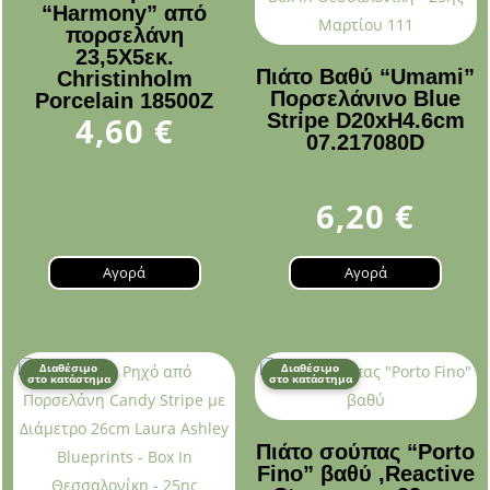
“Harmony” από
πορσελάνη
23,5Χ5εκ.
Πιάτο Βαθύ “Umami”
Christinholm
Πορσελάνινο Blue
Porcelain 18500Z
Stripe D20xH4.6cm
4,60
€
07.217080D
6,20
€
Αγορά
Αγορά
Διαθέσιμο
Διαθέσιμο
στο κατάστημα
στο κατάστημα
Πιάτο σούπας “Porto
Fino” βαθύ ,Reactive