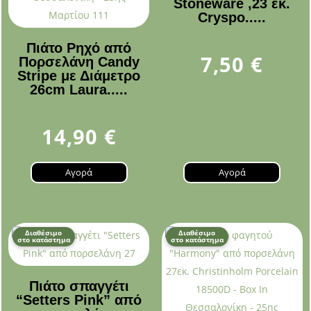
Stoneware ,23 εκ.
Cryspo.....
Πιάτο Ρηχό από
7,50
€
Πορσελάνη Candy
Stripe με Διάμετρο
26cm Laura.....
14,90
€
Αγορά
Αγορά
Διαθέσιμο
Διαθέσιμο
στο κατάστημα
στο κατάστημα
Πιάτο σπαγγέτι
“Setters Pink” από