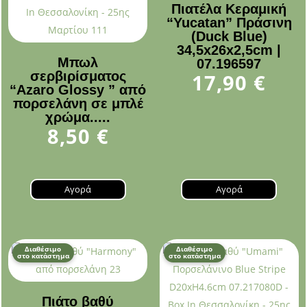
Πιατέλα Κεραμική
“Yucatan” Πράσινη
(Duck Blue)
34,5x26x2,5cm |
Μπωλ
07.196597
σερβιρίσματος
17,90
€
“Αzaro Glossy ” από
πορσελάνη σε μπλέ
χρώμα.....
8,50
€
Αγορά
Αγορά
Διαθέσιμο
Διαθέσιμο
στο κατάστημα
στο κατάστημα
Πιάτο βαθύ