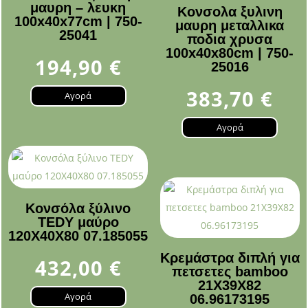
μαυρη – λευκη
Κονσολα ξυλινη
100x40x77cm | 750-
μαυρη μεταλλικα
25041
ποδια χρυσα
100x40x80cm | 750-
194,90
€
25016
383,70
€
Αγορά
Αγορά
Κονσόλα ξύλινο
TEDY μαύρο
120Χ40Χ80 07.185055
Κρεμάστρα διπλή για
432,00
€
πετσετες bamboo
21X39X82
Αγορά
06.96173195