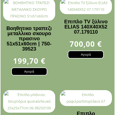
Επιπλο TV ξύλινο
ELIAS 140Χ40Χ52
Βοηθητικο τραπεζι
07.179110
μεταλλικο σκουρο
πρασινο
700,00
€
51x51x60cm | 750-
39523
Αγορά
199,70
€
Αγορά
Επιπλο