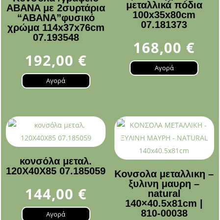
μεταλλικά πόδια
ABANA με 2συρτάρια
100x35x80cm
“ΑΒΑΝΑ”φυσικό
07.181373
χρώμα 114x37x76cm
07.193548
168,00
€
192,00
€
Αγορά
Αγορά
κονσόλα μεταλ.
120Χ40Χ85 07.185059
Κονσολα μεταλλικη –
ξυλινη μαυρη –
144,00
€
natural
140×40.5x81cm |
810-00038
Αγορά