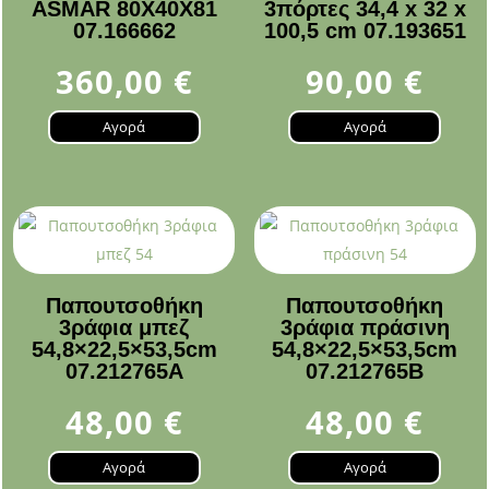
ASMAR 80X40X81
3πόρτες 34,4 x 32 x
07.166662
100,5 cm 07.193651
360,00
€
90,00
€
Αγορά
Αγορά
Παπουτσοθήκη
Παπουτσοθήκη
3ράφια μπεζ
3ράφια πράσινη
54,8×22,5×53,5cm
54,8×22,5×53,5cm
07.212765A
07.212765B
48,00
€
48,00
€
Αγορά
Αγορά