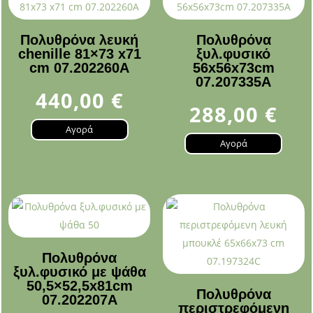
Πολυθρόνα λευκή
Πολυθρόνα
chenille 81×73 x71
ξυλ.φυσικό
cm 07.202260A
56x56x73cm
07.207335A
440,00
€
288,00
€
Αγορά
Αγορά
Πολυθρόνα
ξυλ.φυσικό με ψάθα
50,5×52,5x81cm
Πολυθρόνα
07.202207A
περιστρεφόμενη