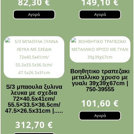
82,30
€
149,10
€
Αγορά
Αγορά
Βοηθητικο τραπεζακι
μεταλλικο χρυσο με
γυαλι 39χ39χ67cm |
S/3 μπαουλα ξυλινα
750-39555
λευκα με σχεδια
72×40.5x41cm/
101,60
€
55.5×33.5×36.5cm/
47.5×26.5x31cm |.....
Αγορά
312,70
€