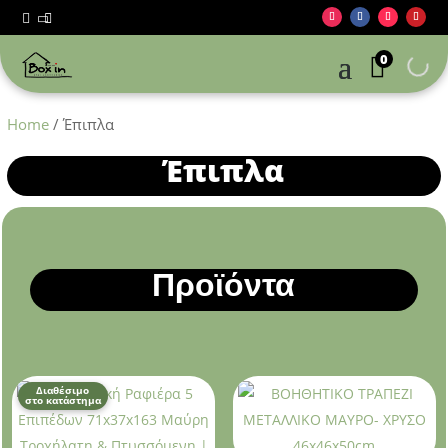



0
Home
/ Έπιπλα
Έπιπλα
Προϊόντα
Διαθέσιμο
στο κατάστημα