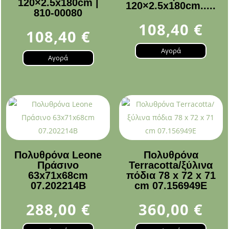
120×2.5x180cm |
120×2.5x180cm.....
810-00080
108,40
€
108,40
€
Αγορά
Αγορά
Πολυθρόνα Leone
Πολυθρόνα
Πράσινο
Terracotta/ξύλινα
63x71x68cm
πόδια 78 x 72 x 71
07.202214B
cm 07.156949E
288,00
€
360,00
€