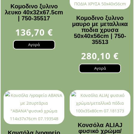
Κομοδινο ξυλινο
λευκο 40x32x67.5cm
Κομοδινο ξυλινο
| 750-35517
μαυρο με μεταλλικα
136,70
€
ποδια χρυσα
50x40x56cm | 750-
35513
Αγορά
280,10
€
Αγορά
Κονσόλα ALIAJ
φυσικό χρώμα/
Κονσόλα /γραφείο