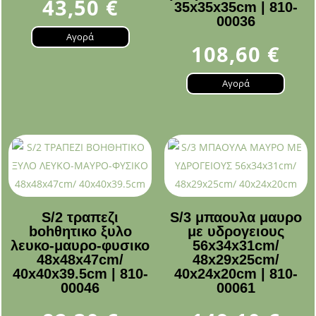
43,50
€
35x35x35cm | 810-
00036
Αγορά
108,60
€
Αγορά
S/2 τραπεζι
S/3 μπαουλα μαυρο
bohθητικο ξυλο
με υδρογειους
λευκο-μαυρο-φυσικο
56x34x31cm/
48x48x47cm/
48x29x25cm/
40x40x39.5cm | 810-
40x24x20cm | 810-
00046
00061