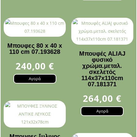
Μπουφες 80 x 40 x
110 cm 07.193628
Μπουφές ALIAJ
φυσικό
240,00
€
χρώμα.μεταλ.
σκελετός
114x37x110cm
Αγορά
07.181371
264,00
€
Αγορά
Μπουφες ξυλινος