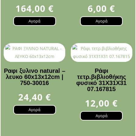
164,00
€
6,00
€
Αγορά
Αγορά
Ραφι ξυλινο natural –
Ράφι
λευκο 60x13x12cm |
τετρ.βιβλιοθήκης
750-30016
φυσικό 31Χ31Χ31
07.167815
24,40
€
12,00
€
Αγορά
Αγορά