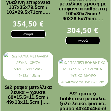
γυαλινη επιφανεια
μεταλλικη χρυση με
107x35x79.5cm /
επιφανεια καθρεπτη
102×29.5x71cm.....
100x30x75cm /
90×26.5x70cm.....
354,50
€
304,50
€
Αγορά
Αγορά
S/2 ραφια μεταλλικα
λευκα – χρυσa
S/2 τραπεζι
60×15.5×11.5cm /
bohθητικο μεταλλο-
49x13x11.5cm |.....
ξυλο λευκο-φυσικο-
μαυρο 40x40x45cm/