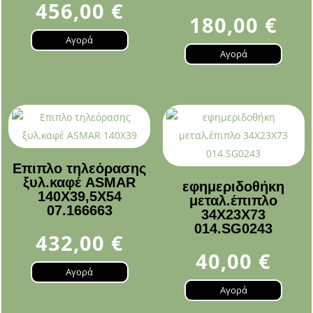
456,00
€
180,00
€
Αγορά
Αγορά
Επιπλο τηλεόρασης
ξυλ.καφέ ASMAR
εφημεριδοθήκη
140X39,5X54
μεταλ.έπιπλο
07.166663
34Χ23Χ73
014.SG0243
432,00
€
40,00
€
Αγορά
Αγορά