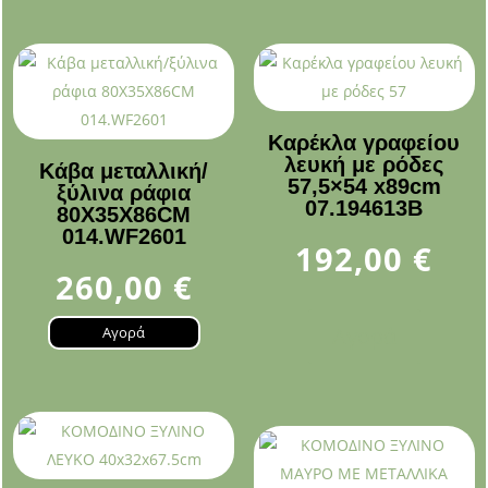
Καρέκλα γραφείου
λευκή με ρόδες
Κάβα μεταλλική/
57,5×54 x89cm
ξύλινα ράφια
07.194613B
80X35X86CM
014.WF2601
192,00
€
260,00
€
Αγορά
Αγορά