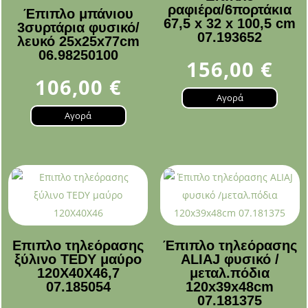
ραφιέρα/6πορτάκια
Έπιπλο μπάνιου
67,5 x 32 x 100,5 cm
3συρτάρια φυσικό/
07.193652
λευκό 25x25x77cm
06.98250100
156,00
€
106,00
€
Αγορά
Αγορά
Επιπλο τηλεόρασης
Έπιπλο τηλεόρασης
ξύλινο TEDY μαύρο
ALIAJ φυσικό /
120Χ40Χ46,7
μεταλ.πόδια
07.185054
120x39x48cm
07.181375