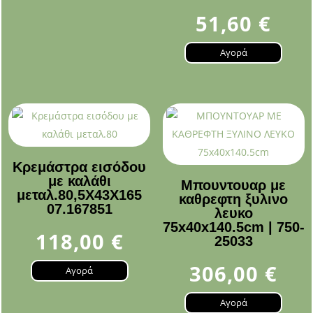
51,60
€
Αγορά
Κρεμάστρα εισόδου
με καλάθι
Μπουντουαρ με
μεταλ.80,5Χ43Χ165
καθρεφτη ξυλινο
07.167851
λευκο
75x40x140.5cm | 750-
118,00
€
25033
306,00
€
Αγορά
Αγορά