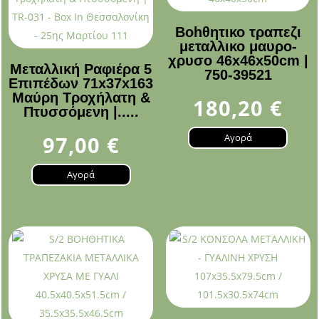
Bohθητικο τραπεζι
μεταλλικο μαυρο-
χρυσο 46x46x50cm |
Μεταλλική Ραφιέρα 5
750-39521
Επιπέδων 71x37x163
Μαύρη Τροχήλατη &
180,20
€
Πτυσσόμενη |.....
97,00
€
Αγορά
Αγορά