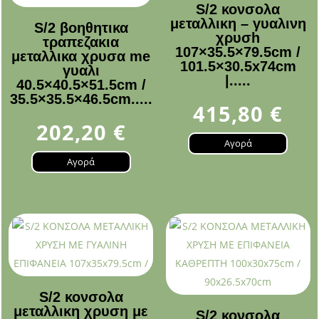
S/2 κονσολα
μεταλλικη – γυαλινη
S/2 βοηθητικα
χρυσh
τραπεζακια
107×35.5×79.5cm /
μεταλλικα χρυσα me
101.5×30.5x74cm
γυαλι
|.....
40.5×40.5×51.5cm /
35.5×35.5×46.5cm.....
415,80
€
202,20
€
Αγορά
Αγορά
S/2 κονσολα
μεταλλικη χρυση με
S/2 κονσολα