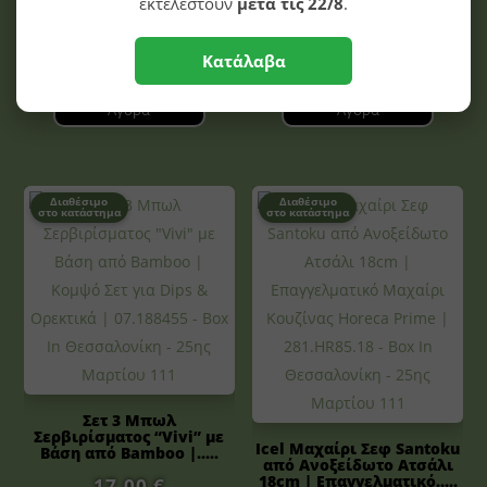
εκτελεστούν
μετά τις 22/8
.
19,20
€
Κατάλαβα
Αγορά
Αγορά
Διαθέσιμο
Διαθέσιμο
στο κατάστημα
στο κατάστημα
Σετ 3 Μπωλ
Σερβιρίσματος “Vivi” με
Icel Μαχαίρι Σεφ Santoku
Βάση από Bamboo |.....
από Ανοξείδωτο Ατσάλι
18cm | Επαγγελματικό.....
17,00
€