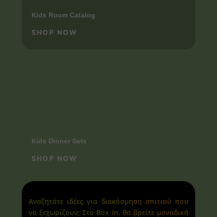
Kids Room Catalog
SHOP NOW
Kids Dinner Sets
SHOP NOW
Αναζητάτε ιδέες για διακόσμηση σπιτιού που
να ξεχωρίζουν; Στο Box in, θα βρείτε μοναδικά