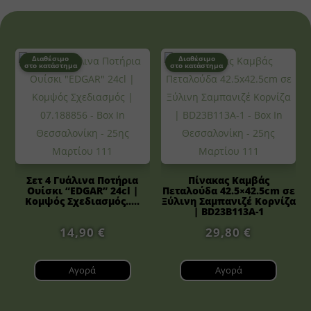
Διαθέσιμο
Διαθέσιμο
στο κατάστημα
στο κατάστημα
Σετ 4 Γυάλινα Ποτήρια
Πίνακας Καμβάς
Ουίσκι “EDGAR” 24cl |
Πεταλούδα 42.5×42.5cm σε
Κομψός Σχεδιασμός.....
Ξύλινη Σαμπανιζέ Κορνίζα
| BD23B113A-1
14,90
€
29,80
€
Αγορά
Αγορά