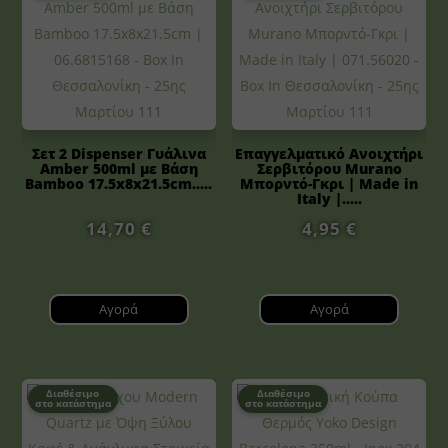
Σετ 2 Dispenser Γυάλινα
Επαγγελματικό Ανοιχτήρι
Amber 500ml με Βάση
Σερβιτόρου Murano
Bamboo 17.5x8x21.5cm.....
Μπορντό-Γκρι | Made in
Italy |.....
14,70
€
4,95
€
Αγορά
Αγορά
Διαθέσιμο
Διαθέσιμο
στο κατάστημα
στο κατάστημα