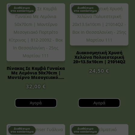
Διαθέσιμο
Διαθέσιμο
στο κατάστημα
στο κατάστημα
Διακοσμητική Χρυσή
Χελώνα Πολυεστερική
20×13.5x10cm | 21014Q2
Πίνακας Σε Καμβά Γυναίκα
24,50
€
Με Λεμόνια 50x70cm |
Μοντέρνο Μεσογειακό.....
32,00
€
Αγορά
Αγορά
Διαθέσιμο
Διαθέσιμο
στο κατάστημα
στο κατάστημα