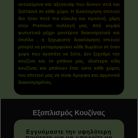
αντικείμενα και αξεσουάρ που δίνουν στιλ και
ζεστασιά σε κάθε χώρο. Η διακόσμηση σπιτιού
δεν ήταν ποτέ πιο εύκολη και προσιτή, χάρη
στην Premium συλλογή μας. Από κομψά
φωτιστικά μέχρι μοντέρνα διακοσμητικά και
έπιπλα , η ξεχωριστή διακόσμηση σπιτιού
μπορεί να μεταμορφώσει κάθε δωμάτιο σε έναν
χώρο που αγαπάτε να ζείτε. Δεν ξεχνάμε την
κουζίνα και το μπάνιο μας, ιδιαίτερα είδη
κουζίνας και μπάνιου έτσι ώστε κάθε χώρος
του σπιτιού μας να είναι όμορφα και αρμονικά
διακοσμημένος.
Εξοπλισμός Κουζίνας
Εγγυόμαστε την υψηλότερη
ποιότητα για να μπορείτε να