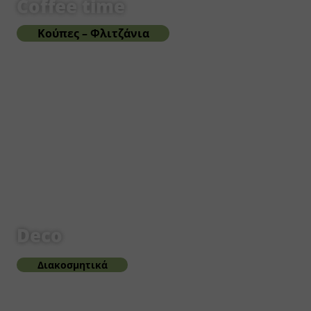
Coffee time
Κούπες – Φλιτζάνια
Deco
Διακοσμητικά