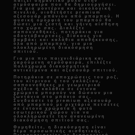
παίζει σημαντικό ρόλο στην
ατμόσφαιρα που θα δημιουργήσει.
Για μια μοντέρνα και οικολογική
πινελιά, υιοθετήστε
premium
αξεσουάρ μπάνιου από μπαμπού
. Η
φυσική ομορφιά του μπαμπού θα
δώσει μια ζεστή και γήινη αίσθηση
στο χώρο σας. Διαλέξτε
σαπουνοθήκες, ποτηράκια για
οδοντόβουρτσες, δίσκους για
βαμβάκι και καλάθια αποθήκευσης
,
όλα από μπαμπού, για μια
ολοκληρωμένη
διακόσμηση
σπιτιού
.
Για μια πιο παιχνιδιάρικη και
χαρούμενη ατμόσφαιρα, επιλέξτε
πολύχρωμα
διακοσμητικά
αντικείμενα και αξεσουάρ σπιτιού
.
Ποτηράκια σε αποχρώσεις του ροζ,
του κίτρινου ή του γαλάζιου,
σαπουνοθήκες με γεωμετρικά
σχέδια ή καλάθια σε έντονα
χρώματα μπορούν να δώσουν μια
ζωντάνια στο μπάνιο σας.
Συνδυάστε τα
premium αξεσουάρ
από μπαμπού
με ριχτάρια πετσέτες
σε έντονα χρώματα ή φυτά
εσωτερικού χώρου για να
ολοκληρώσετε την
ανανεωμένη
διακόσμηση σπιτιού
σας.
Θυμηθείτε, η διακόσμηση είναι
θέμα προσωπικής αισθητικής.
Πειραματιστείτε με διαφορετικά