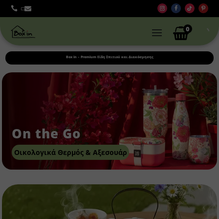



0
Box in – Premium Είδη Σπιτιού και Διακόσμησης
On the Go
Οικολογικά Θερμός & Αξεσουάρ