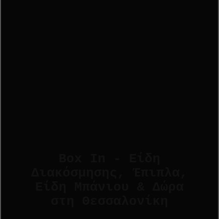
Box In - Είδη
Διακόσμησης, Έπιπλα,
Είδη Μπάνιου & Δώρα
στη Θεσσαλονίκη