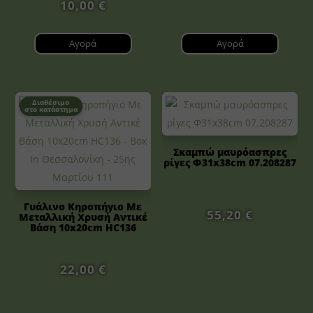
10,00
€
Αγορά
Αγορά
Διαθέσιμο
στο κατάστημα
Σκαμπώ μαυρόασπρες
ρίγες Φ31x38cm 07.208287
Γυάλινο Κηροπήγιο Με
55,20
€
Μεταλλική Χρυσή Αντικέ
Βάση 10x20cm HC136
22,00
€