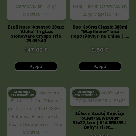
Σερβίτσιο Φαγητού 20τμχ
Duo Κούπα Classic 360ml
“Aloha” In-glaze
“Mayflower” από
Stoneware Cryspo Trio
Πορσελάνη Fine China |.....
25.099.40
147,00
€
9,50
€
Αγορά
Αγορά
Διαθέσιμο
Διαθέσιμο
στο κατάστημα
στο κατάστημα
Ξύλινη Διπλή Κορνίζα
“SCAN/NEWBORN”
35×22,5cm | 014.BB0335 |
Baby’s First.....