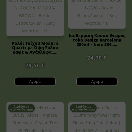
Ισοθερμική Κούπα Θερμός
Yoko Design Barcelona
Ρολόι Τοίχου Modern
250ml – Inox 304.....
Quartz με Όψη Ξύλου
Καφέ & Ανάγλυφα.....
24,90
€
29,50
€
Αγορά
Αγορά
Διαθέσιμο
Διαθέσιμο
στο κατάστημα
στο κατάστημα