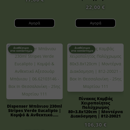
22,00
€
Αγορά
Αγορά
Διαθέσιμο
Διαθέσιμο
στο κατάστημα
στο κατάστημα
Πίνακας Καμβάς
Χειροποίητος
Dispenser Μπάνιου 230ml
Πολύχρωμος
Stripes Verde Eucalipto |
80×3.8x120cm | Μοντέρνα
Κομψό & Ανθεκτικό.....
Διακόσμηση | 812-20021
106,30
€