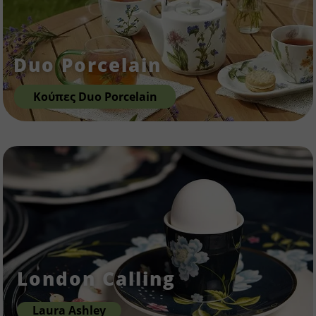
Duo Porcelain
Κούπες Duo Porcelain
London Calling
Laura Ashley