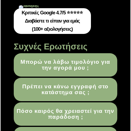
Κριτικές Google 4.7/5 ⭐⭐⭐⭐⭐
Διαβάστε τι είπαν για εμάς
(100+ αξιολογήσεις)
Συχνές Ερωτήσεις
Μπορώ να λάβω τιμολόγιο για
την αγορά μου ;
Πρέπει να κάνω εγγραφή στο
κατάστημα σας ;
Πόσο καιρός θα χρειαστεί για την
παράδοση ;