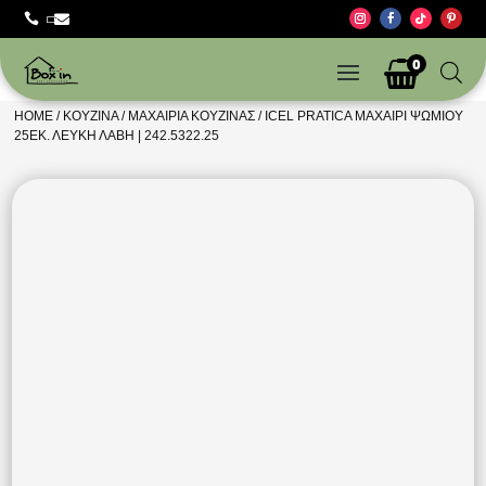



0
HOME
/
ΚΟΥΖΊΝΑ
/
ΜΑΧΑΊΡΙΑ ΚΟΥΖΊΝΑΣ
/ ICEL PRATICA ΜΑΧΑΙΡΙ ΨΩΜΙΟΥ
25ΕΚ. ΛΕΥΚΗ ΛΑΒΗ | 242.5322.25