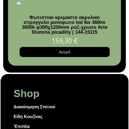
8,5
Φωτιστικο κρεμαστο ακρυλικο
Πι
στρογγυλο μονοφωτο led 6w 360lm
3000k φ300χ1200mm ροζ-χρυσο Arte
Illumina picadilly | 144-15115
159,30
€
Αγορά
Shop
Διακόσμηση Σπιτιού
Είδη Κουζίνας
‘Επιπλα