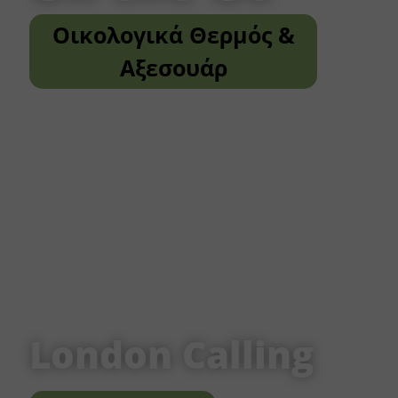
Οικολογικά Θερμός &
Αξεσουάρ
London Calling