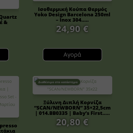
Ισοθερμική Κούπα Θερμός
Yoko Design Barcelona 250ml
Quartz
– Inox 304.....
έ &
24,90
€
Αγορά
Διαθέσιμο στο κατάστημα
Ξύλινη Διπλή Κορνίζα
“SCAN/NEWBORN” 35×22,5cm
| 014.BB0335 | Baby’s First.....
20,80
€
spresso
ατάκια