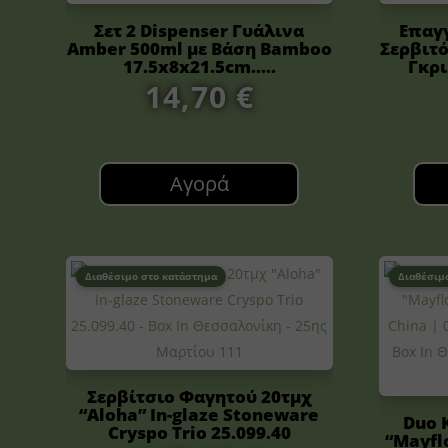
Σετ 2 Dispenser Γυάλινα
Επαγ
Amber 500ml με Βάση Bamboo
Σερβιτ
17.5x8x21.5cm.....
Γκρι 
14,70
€
Αγορά
Διαθέσιμο στο κατάστημα
Διαθέσιμ
Σερβίτσιο Φαγητού 20τμχ
“Aloha” In-glaze Stoneware
Duo 
Cryspo Trio 25.099.40
“Mayfl