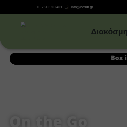
2310 302401
info@boxin.gr

Διακόσμη
Box 
On the Go