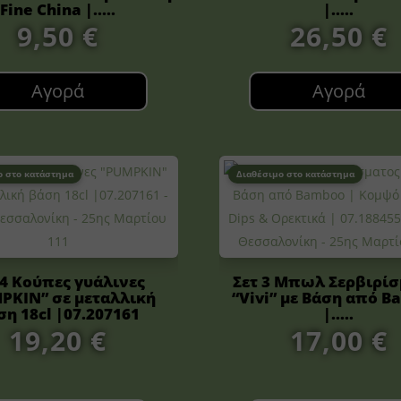
Fine China |.....
|.....
9,50
€
26,50
€
Αγορά
Αγορά
ο στο κατάστημα
Διαθέσιμο στο κατάστημα
 4 Κούπες γυάλινες
Σετ 3 Μπωλ Σερβιρίσ
PKIN” σε μεταλλική
“Vivi” με Βάση από 
ση 18cl |07.207161
|.....
19,20
€
17,00
€