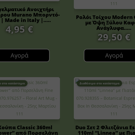
γελματικό Ανοιχτήρι
όρου Murano Μπορντό-
Ρολόι Τοίχου Modern 
| Made in Italy |.....
με Όψη Ξύλου Καφ
4,95
€
Ανάγλυφα.....
29,50
€
Αγορά
Αγορά
ο στο κατάστημα
Διαθέσιμο στο κατάστημα
Κούπα Classic 360ml
Duo Σετ 2 Φλιτζάνια E
ower” από Πορσελάνη
110ml “Linnea” με Πι