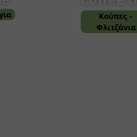
για
Κούπες –
Φλιτζάνια