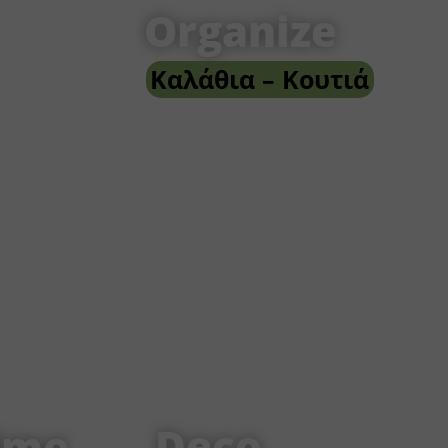
Organize
Καλάθια – Κουτιά
Deco
ime