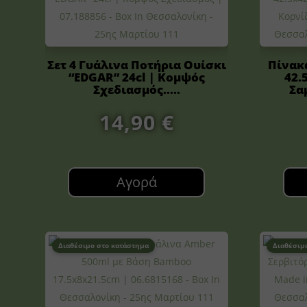
Σετ 4 Γυάλινα Ποτήρια Ουίσκι
Πίνακ
“EDGAR” 24cl | Κομψός
42.
Σχεδιασμός.....
Σα
14,90
€
Αγορά
Διαθέσιμο στο κατάστημα
Διαθέσιμ