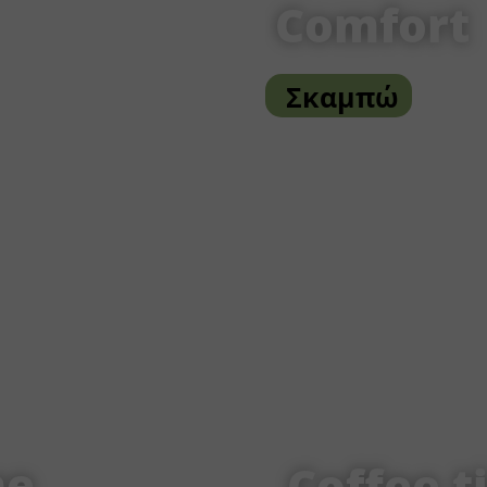
Comfort
Σκαμπώ
me
Coffee t