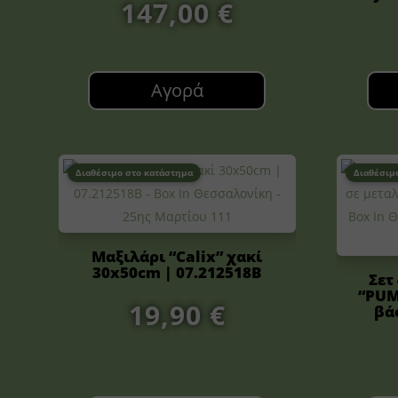
147,00
€
Αγορά
Διαθέσιμο στο κατάστημα
Διαθέσιμ
Μαξιλάρι “Calix” χακί
30x50cm | 07.212518B
Σετ
“PUM
19,90
€
βά