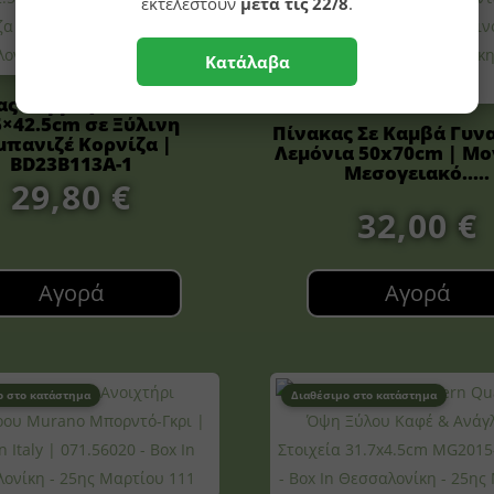
εκτελεστούν
μετά τις 22/8
.
Κατάλαβα
ας Καμβάς Πεταλούδα
5×42.5cm σε Ξύλινη
Πίνακας Σε Καμβά Γυν
μπανιζέ Κορνίζα |
Λεμόνια 50x70cm | Μ
BD23B113A-1
Μεσογειακό.....
29,80
€
32,00
€
Αγορά
Αγορά
ο στο κατάστημα
Διαθέσιμο στο κατάστημα