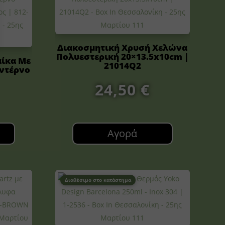
Διακοσμητική Χρυσή Χελώνα
Πολυεστερική 20×13.5x10cm |
αίκα Με
21014Q2
οντέρνο
24,50
€
Αγορά
Διαθέσιμο στο κατάστημα