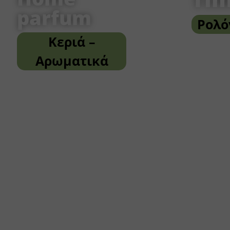
parfum
Ρολό
Κεριά –
Αρωματικά