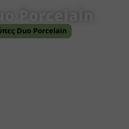
uo Porcelain
ύπες Duo Porcelain