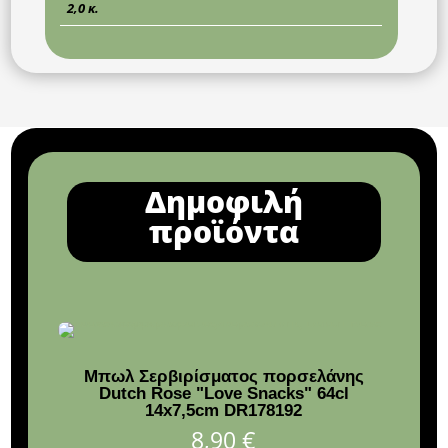
2,0 κ.
Δημοφιλή
προϊόντα
Μπωλ Σερβιρίσματος πορσελάνης
Ξύ
Dutch Rose "Love Snacks" 64cl
14x7,5cm DR178192
8,90
€