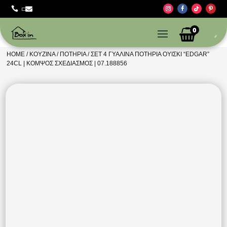



0
HOME
/
ΚΟΥΖΊΝΑ
/
ΠΟΤΉΡΙΑ
/ ΣΕΤ 4 ΓΥΆΛΙΝΑ ΠΟΤΉΡΙΑ ΟΥΊΣΚΙ “EDGAR”
24CL | ΚΟΜΨΌΣ ΣΧΕΔΙΑΣΜΌΣ | 07.188856