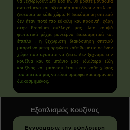
να ξεχωρίζουν; Στο Box in, θα βρείτε μοναδικά
αντικείμενα και αξεσουάρ που δίνουν στιλ και
ζεστασιά σε κάθε χώρο. Η διακόσμηση σπιτιού
δεν ήταν ποτέ πιο εύκολη και προσιτή, χάρη
στην Premium συλλογή μας. Από κομψά
φωτιστικά μέχρι μοντέρνα διακοσμητικά και
έπιπλα , η ξεχωριστή διακόσμηση σπιτιού
μπορεί να μεταμορφώσει κάθε δωμάτιο σε έναν
χώρο που αγαπάτε να ζείτε. Δεν ξεχνάμε την
κουζίνα και το μπάνιο μας, ιδιαίτερα είδη
κουζίνας και μπάνιου έτσι ώστε κάθε χώρος
του σπιτιού μας να είναι όμορφα και αρμονικά
διακοσμημένος.
Εξοπλισμός Κουζίνας
Εγγυόμαστε την υψηλότερη