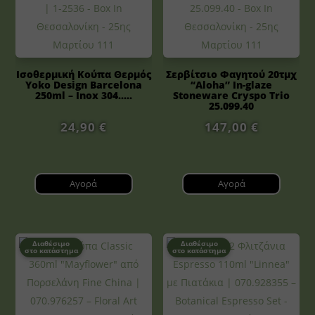
Ισοθερμική Κούπα Θερμός
Σερβίτσιο Φαγητού 20τμχ
Yoko Design Barcelona
“Aloha” In-glaze
250ml – Inox 304.....
Stoneware Cryspo Trio
25.099.40
24,90
€
147,00
€
Αγορά
Αγορά
Διαθέσιμο
Διαθέσιμο
στο κατάστημα
στο κατάστημα