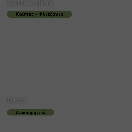
Coffee time
Κούπες – Φλιτζάνια
Deco
Διακοσμητικά