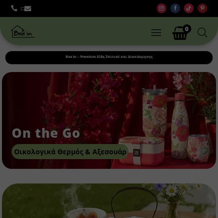



0
Box in – Premium Είδη Σπιτιού και Διακόσμησης
On the Go
Οικολογικά Θερμός & Αξεσουάρ