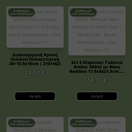
Διαθέσιμο
Διαθέσιμο
στο κατάστημα
στο κατάστημα
Διακοσμητική Χρυσή
Χελώνα Πολυεστερική
Σετ 2 Dispenser Γυάλινα
20×13.5x10cm | 21014Q2
Amber 500ml με Βάση
Bamboo 17.5x8x21.5cm.....
24,50
€
14,70
€
Αγορά
Αγορά
Διαθέσιμο
Διαθέσιμο
στο κατάστημα
στο κατάστημα