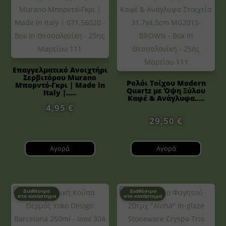
Επαγγελματικό Ανοιχτήρι
Σερβιτόρου Murano
Ρολόι Τοίχου Modern
Μπορντό-Γκρι | Made in
Quartz με Όψη Ξύλου
Italy |.....
Καφέ & Ανάγλυφα.....
4,95
€
29,50
€
Αγορά
Αγορά
Διαθέσιμο
Διαθέσιμο
στο κατάστημα
στο κατάστημα