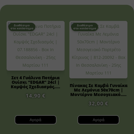
Διαθέσιμο
Διαθέσιμο
στο κατάστημα
στο κατάστημα
Σετ 4 Γυάλινα Ποτήρια
Ουίσκι “EDGAR” 24cl |
Πίνακας Σε Καμβά Γυναίκα
Κομψός Σχεδιασμός.....
Με Λεμόνια 50x70cm |
Μοντέρνο Μεσογειακό.....
14,90
€
32,00
€
Αγορά
Αγορά