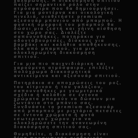
χαλάρωσης. Η
διακόσμηση σπιτιού
παίζει σημαντικό ρόλο στην
ατμόσφαιρα που θα δημιουργήσει.
Για μια μοντέρνα και οικολογική
πινελιά, υιοθετήστε
premium
αξεσουάρ μπάνιου από μπαμπού
. Η
φυσική ομορφιά του μπαμπού θα
δώσει μια ζεστή και γήινη αίσθηση
στο χώρο σας. Διαλέξτε
σαπουνοθήκες, ποτηράκια για
οδοντόβουρτσες, δίσκους για
βαμβάκι και καλάθια αποθήκευσης
,
όλα από μπαμπού, για μια
ολοκληρωμένη
διακόσμηση
σπιτιού
.
Για μια πιο παιχνιδιάρικη και
χαρούμενη ατμόσφαιρα, επιλέξτε
πολύχρωμα
διακοσμητικά
αντικείμενα και αξεσουάρ σπιτιού
.
Ποτηράκια σε αποχρώσεις του ροζ,
του κίτρινου ή του γαλάζιου,
σαπουνοθήκες με γεωμετρικά
σχέδια ή καλάθια σε έντονα
χρώματα μπορούν να δώσουν μια
ζωντάνια στο μπάνιο σας.
Συνδυάστε τα
premium αξεσουάρ
από μπαμπού
με ριχτάρια πετσέτες
σε έντονα χρώματα ή φυτά
εσωτερικού χώρου για να
ολοκληρώσετε την
ανανεωμένη
διακόσμηση σπιτιού
σας.
Θυμηθείτε, η διακόσμηση είναι
θέμα προσωπικής αισθητικής.