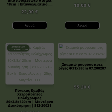
από Ανοξείδωτο Ατσάλι
18cm | Επαγγελματικό.....
10,00
€
22,00
€
Αγορά
Αγορά
Διαθέσιμο
στο κατάστημα
Σκαμπώ μαυρόασπρες
ρίγες Φ31x38cm 07.208287
55,20
€
Πίνακας Καμβάς
Χειροποίητος
Πολύχρωμος
80×3.8x120cm | Μοντέρνα
Διακόσμηση | 812-20021