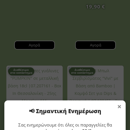
19,90
€
Αγορά
Αγορά
Διαθέσιμο
Διαθέσιμο
στο κατάστημα
στο κατάστημα
×
📢 Σημαντική Ενημέρωση
Σετ 4 Κούπες γυάλινες
“PUMPKIN” σε μεταλλική
βάση 18cl |07.207161
Σας ενημερώνουμε ότι όλες οι παραγγελίες θα
Σετ 3 Μπωλ