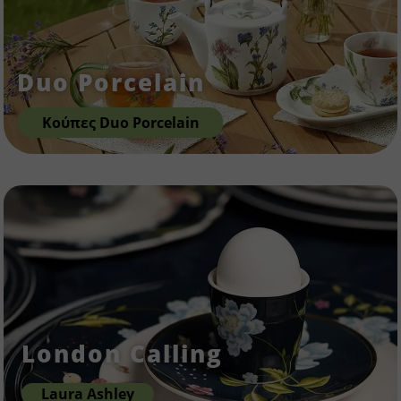
Duo Porcelain
Κούπες Duo Porcelain
London Calling
Laura Ashley