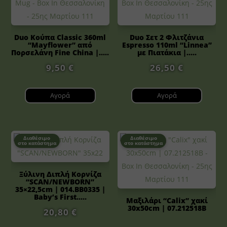
Duo Κούπα Classic 360ml
Duo Σετ 2 Φλιτζάνια
“Mayflower” από
Espresso 110ml “Linnea”
Πορσελάνη Fine China |.....
με Πιατάκια |.....
9,50
€
26,50
€
Αγορά
Αγορά
Διαθέσιμο
Διαθέσιμο
στο κατάστημα
στο κατάστημα
Ξύλινη Διπλή Κορνίζα
“SCAN/NEWBORN”
35×22,5cm | 014.BB0335 |
Baby’s First.....
Μαξιλάρι “Calix” χακί
30x50cm | 07.212518B
20,80
€