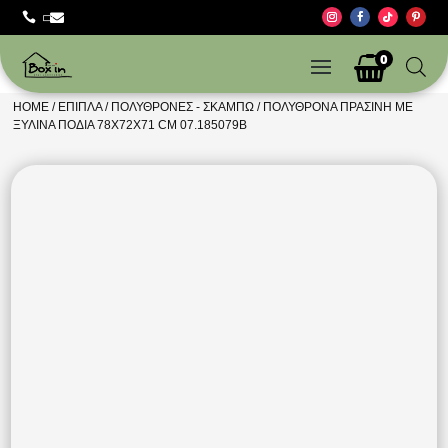



0
HOME
/
ΈΠΙΠΛΑ
/
ΠΟΛΥΘΡΌΝΕΣ - ΣΚΑΜΠΏ
/ ΠΟΛΥΘΡΌΝΑ ΠΡΆΣΙΝΗ ΜΕ
ΞΎΛΙΝΑ ΠΌΔΙΑ 78X72X71 CM 07.185079B