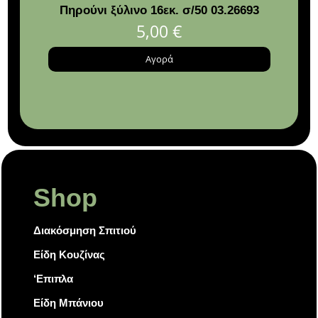
υρη
Πηρούνι ξύλινο 16εκ. σ/50 03.26693
κ
5,00
€
Αγορά
Shop
Διακόσμηση Σπιτιού
Είδη Κουζίνας
‘Επιπλα
Είδη Μπάνιου