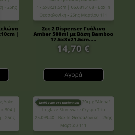
Χελώνα
Σετ 2 Dispenser Γυάλινα
x10cm |
Amber 500ml με Βάση Bamboo
17.5x8x21.5cm.....
14,70
€
Αγορά
Διαθέσιμο στο κατάστημα