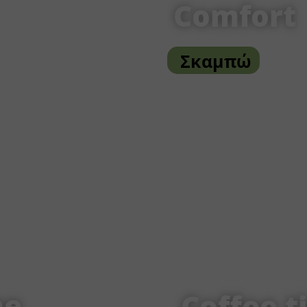
Comfort
Σκαμπώ
me
Coffee t