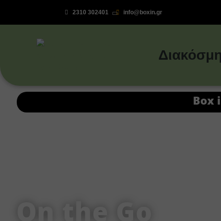
2310 302401
info@boxin.gr

Διακόσμη
Box 
On the Go