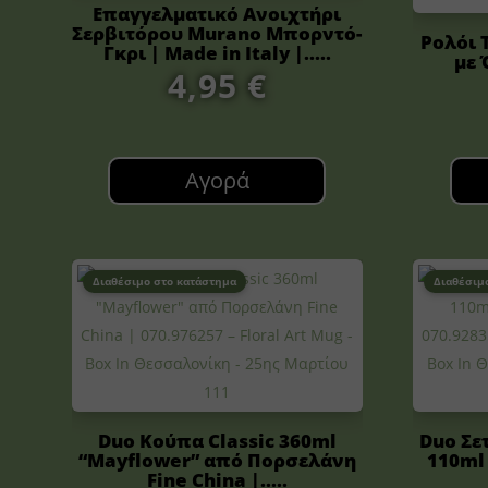
Επαγγελματικό Ανοιχτήρι
Σερβιτόρου Murano Μπορντό-
Ρολόι 
Γκρι | Made in Italy |.....
με 
4,95
€
Αγορά
Διαθέσιμο στο κατάστημα
Διαθέσιμ
Duo Κούπα Classic 360ml
Duo Σε
“Mayflower” από Πορσελάνη
110ml 
Fine China |.....