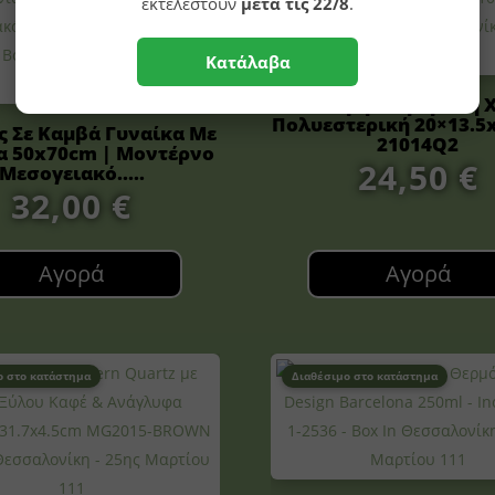
εκτελεστούν
μετά τις 22/8
.
Κατάλαβα
Διακοσμητική Χρυσή 
Πολυεστερική 20×13.5
ς Σε Καμβά Γυναίκα Με
21014Q2
α 50x70cm | Μοντέρνο
24,50
€
Μεσογειακό.....
32,00
€
Αγορά
Αγορά
ο στο κατάστημα
Διαθέσιμο στο κατάστημα