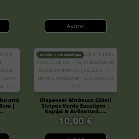
Αγορά
Διαθέσιμο στο κατάστημα
oku από
Dispenser Μπάνιου 230ml
8cm |
Stripes Verde Eucalipto |
..
Κομψό & Ανθεκτικό.....
10,00
€