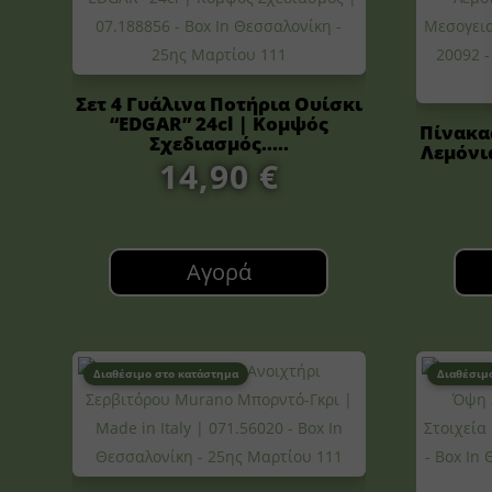
Σετ 4 Γυάλινα Ποτήρια Ουίσκι
“EDGAR” 24cl | Κομψός
Πίνακα
Σχεδιασμός.....
Λεμόνι
14,90
€
Αγορά
Διαθέσιμο στο κατάστημα
Διαθέσιμ