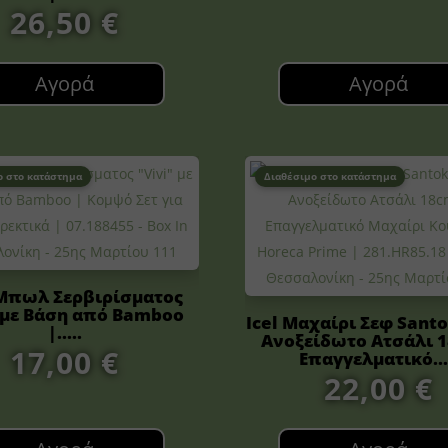
26,50
€
Αγορά
Αγορά
ο στο κατάστημα
Διαθέσιμο στο κατάστημα
 Μπωλ Σερβιρίσματος
” με Βάση από Bamboo
Icel Μαχαίρι Σεφ Sant
|.....
Ανοξείδωτο Ατσάλι 1
17,00
€
Επαγγελματικό...
22,00
€