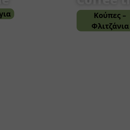
για
Κούπες –
Φλιτζάνια