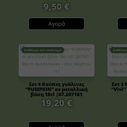
9,50
€
Αγορά
Διαθέσιμο στο κατάστημα
Διαθέσιμ
Σετ 4 Κούπες γυάλινες
Σετ 3
“PUMPKIN” σε μεταλλική
“Vivi
βάση 18cl |07.207161
19,20
€