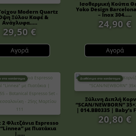
Ισοθερμική Κούπα Θ
Yoko Design Barcelon
Τοίχου Modern Quartz
– Inox 304.....
Όψη Ξύλου Καφέ &
24,90
€
Ανάγλυφα.....
29,50
€
Αγορά
Αγορά
ο στο κατάστημα
Διαθέσιμο στο κατάστημα
Ξύλινη Διπλή Κορν
“SCAN/NEWBORN” 35×
| 014.BB0335 | Baby’s Fi
20,80
€
τ 2 Φλιτζάνια Espresso
“Linnea” με Πιατάκια
|.....