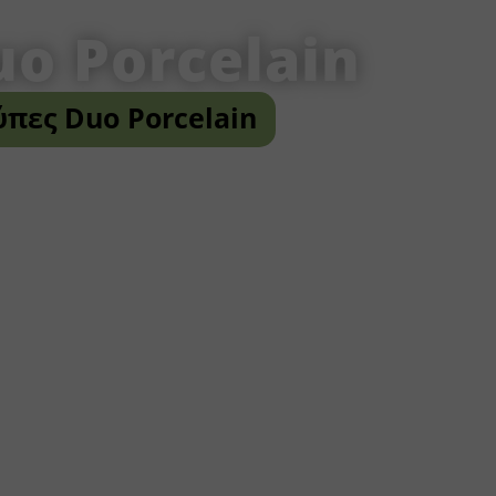
uo Porcelain
ύπες Duo Porcelain