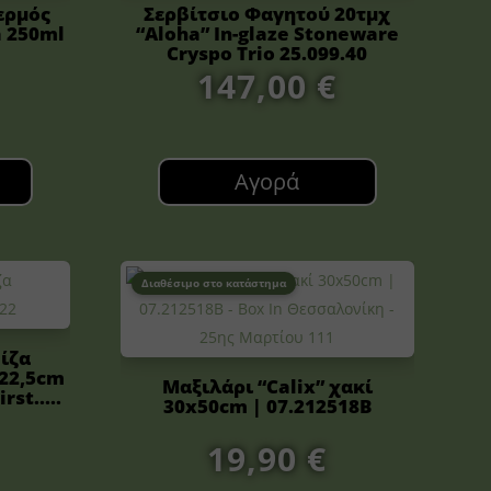
ερμός
Σερβίτσιο Φαγητού 20τμχ
a 250ml
“Aloha” In-glaze Stoneware
Cryspo Trio 25.099.40
147,00
€
Αγορά
Διαθέσιμο στο κατάστημα
ίζα
22,5cm
Μαξιλάρι “Calix” χακί
rst.....
30x50cm | 07.212518B
19,90
€