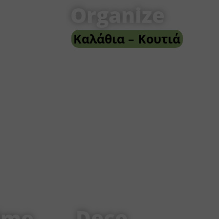
Organize
Καλάθια – Κουτιά
Deco
ime