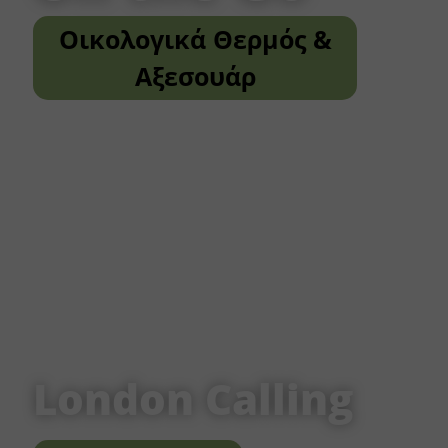
Οικολογικά Θερμός &
Αξεσουάρ
London Calling