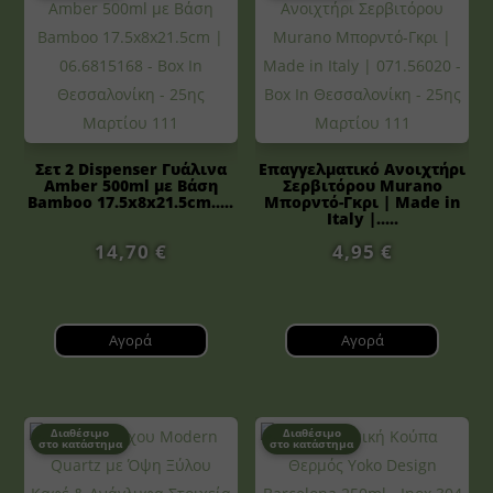
Σετ 2 Dispenser Γυάλινα
Επαγγελματικό Ανοιχτήρι
Amber 500ml με Βάση
Σερβιτόρου Murano
Bamboo 17.5x8x21.5cm.....
Μπορντό-Γκρι | Made in
Italy |.....
14,70
€
4,95
€
Αγορά
Αγορά
Διαθέσιμο
Διαθέσιμο
στο κατάστημα
στο κατάστημα