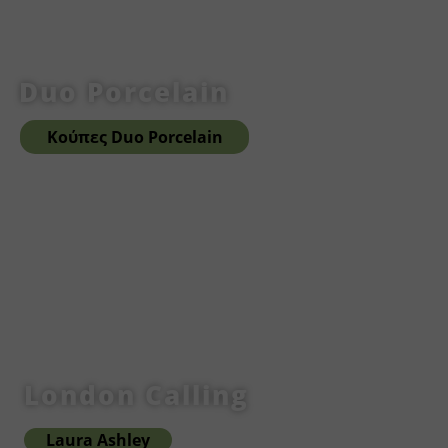
Duo Porcelain
Κούπες Duo Porcelain
London Calling
Laura Ashley