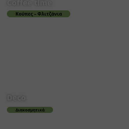
Coffee time
Κούπες – Φλιτζάνια
Deco
Διακοσμητικά