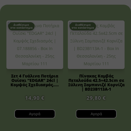
Διαθέσιμο
Διαθέσιμο
στο κατάστημα
στο κατάστημα
Σετ 4 Γυάλινα Ποτήρια
Πίνακας Καμβάς
Ουίσκι “EDGAR” 24cl |
Πεταλούδα 42.5×42.5cm σε
Κομψός Σχεδιασμός.....
Ξύλινη Σαμπανιζέ Κορνίζα
| BD23B113A-1
14,90
€
29,80
€
Αγορά
Αγορά