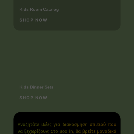
Kids Room Catalog
SHOP NOW
Kids Dinner Sets
SHOP NOW
Αναζητάτε ιδέες για διακόσμηση σπιτιού που
να ξεχωρίζουν; Στο Box in, θα βρείτε μοναδικά