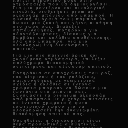
παίζει σημαντικό ρόλο στην
ατμόσφαιρα που θα δημιουργήσει.
Για μια μοντέρνα και οικολογική
πινελιά, υιοθετήστε
premium
αξεσουάρ μπάνιου από μπαμπού
. Η
φυσική ομορφιά του μπαμπού θα
δώσει μια ζεστή και γήινη αίσθηση
στο χώρο σας. Διαλέξτε
σαπουνοθήκες, ποτηράκια για
οδοντόβουρτσες, δίσκους για
βαμβάκι και καλάθια αποθήκευσης
,
όλα από μπαμπού, για μια
ολοκληρωμένη
διακόσμηση
σπιτιού
.
Για μια πιο παιχνιδιάρικη και
χαρούμενη ατμόσφαιρα, επιλέξτε
πολύχρωμα
διακοσμητικά
αντικείμενα και αξεσουάρ σπιτιού
.
Ποτηράκια σε αποχρώσεις του ροζ,
του κίτρινου ή του γαλάζιου,
σαπουνοθήκες με γεωμετρικά
σχέδια ή καλάθια σε έντονα
χρώματα μπορούν να δώσουν μια
ζωντάνια στο μπάνιο σας.
Συνδυάστε τα
premium αξεσουάρ
από μπαμπού
με ριχτάρια πετσέτες
σε έντονα χρώματα ή φυτά
εσωτερικού χώρου για να
ολοκληρώσετε την
ανανεωμένη
διακόσμηση σπιτιού
σας.
Θυμηθείτε, η διακόσμηση είναι
θέμα προσωπικής αισθητικής.
Πειραματιστείτε με διαφορετικά