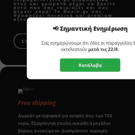
στυλ και χρώματα μέχρι να βρείτε
αυτό που σας ταιριάζει και σας
φέρνει χαρά! Το Boxin.gr σας
προσφέρει
ποιοτικά και premium
αξεσουάρ σπιτιού
για κάθε χώρο.
📢 Σημαντική Ενημέρωση
ΣΥΜΒΟΥΛΕΣ ΔΙΑΚΟΣΜΗΣΗΣ
Σας ενημερώνουμε ότι όλες οι παραγγελίες 
εκτελεστούν
μετά τις 22/8
.
Κατάλαβα
Free shipping
Δωρεάν μεταφορικά για αγορές άνω των 150
ευρώ. Εξαιρούνται έπιπλα,ογκώδη ή μεγάλου
βάρους αντικέιμενα .Δυσπρόσιτες περιοχές.