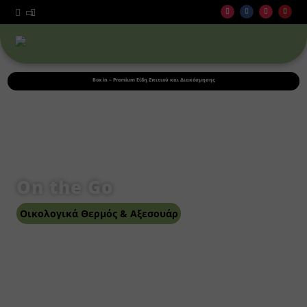



Box in – Premium Είδη Σπιτιού και Διακόσμησης
On the Go
Οικολογικά Θερμός & Αξεσουάρ