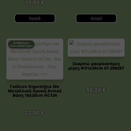
10,00
€
Αγορά
Αγορά
Διαθέσιμο
στο κατάστημα
Σκαμπώ μαυρόασπρες
ρίγες Φ31x38cm 07.208287
Γυάλινο Κηροπήγιο Με
55,20
€
Μεταλλική Χρυσή Αντικέ
Βάση 10x20cm HC136
22,00
€