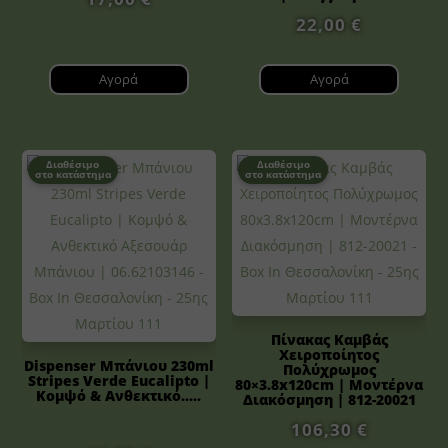
22,00
€
Αγορά
Αγορά
Διαθέσιμο
Διαθέσιμο
στο κατάστημα
στο κατάστημα
Πίνακας Καμβάς
Χειροποίητος
Dispenser Μπάνιου 230ml
Πολύχρωμος
Stripes Verde Eucalipto |
80×3.8x120cm | Μοντέρνα
Κομψό & Ανθεκτικό.....
Διακόσμηση | 812-20021
106,30
€