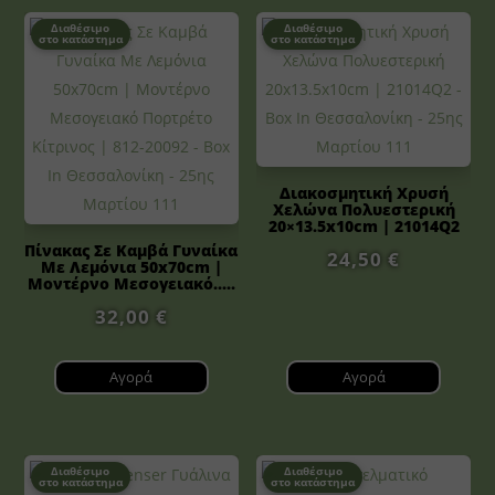
Διαθέσιμο
Διαθέσιμο
στο κατάστημα
στο κατάστημα
Διακοσμητική Χρυσή
Χελώνα Πολυεστερική
20×13.5x10cm | 21014Q2
Πίνακας Σε Καμβά Γυναίκα
24,50
€
Με Λεμόνια 50x70cm |
Μοντέρνο Μεσογειακό.....
32,00
€
Αγορά
Αγορά
Διαθέσιμο
Διαθέσιμο
στο κατάστημα
στο κατάστημα