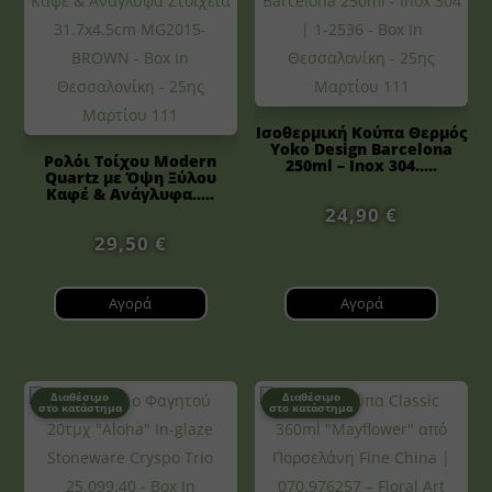
Ισοθερμική Κούπα Θερμός
Yoko Design Barcelona
Ρολόι Τοίχου Modern
250ml – Inox 304.....
Quartz με Όψη Ξύλου
Καφέ & Ανάγλυφα.....
24,90
€
29,50
€
Αγορά
Αγορά
Διαθέσιμο
Διαθέσιμο
στο κατάστημα
στο κατάστημα