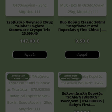
Σερβίτσιο Φαγητού 20τμχ
Duo Κούπα Classic 360ml
“Aloha” In-glaze
“Mayflower” από
Stoneware Cryspo Trio
Πορσελάνη Fine China |.....
25.099.40
147,00
€
9,50
€
Αγορά
Αγορά
Διαθέσιμο
Διαθέσιμο
στο κατάστημα
στο κατάστημα
Ξύλινη Διπλή Κορνίζα
“SCAN/NEWBORN”
35×22,5cm | 014.BB0335 |
Baby’s First.....