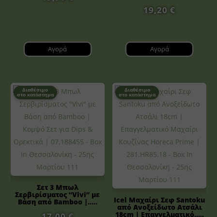
19,20
€
Αγορά
Αγορά
Διαθέσιμο
Διαθέσιμο
στο κατάστημα
στο κατάστημα
Σετ 3 Μπωλ
Σερβιρίσματος “Vivi” με
Icel Μαχαίρι Σεφ Santoku
Βάση από Bamboo |.....
από Ανοξείδωτο Ατσάλι
18cm | Επαγγελματικό.....
17,00
€