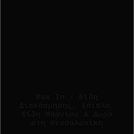
Box In - Είδη
Διακόσμησης, Έπιπλα,
Είδη Μπάνιου & Δώρα
στη Θεσσαλονίκη