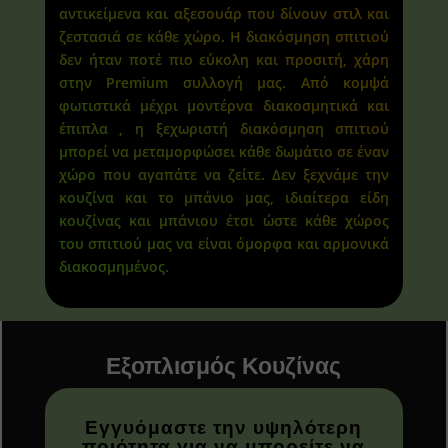
αντικείμενα και αξεσουάρ που δίνουν στιλ και
ζεστασιά σε κάθε χώρο. Η διακόσμηση σπιτιού
δεν ήταν ποτέ πιο εύκολη και προσιτή, χάρη
στην Premium συλλογή μας. Από κομψά
φωτιστικά μέχρι μοντέρνα διακοσμητικά και
έπιπλα , η ξεχωριστή διακόσμηση σπιτιού
μπορεί να μεταμορφώσει κάθε δωμάτιο σε έναν
χώρο που αγαπάτε να ζείτε. Δεν ξεχνάμε την
κουζίνα και το μπάνιο μας, ιδιαίτερα είδη
κουζίνας και μπάνιου έτσι ώστε κάθε χώρος
του σπιτιού μας να είναι όμορφα και αρμονικά
διακοσμημένος.
Εξοπλισμός Κουζίνας
Εγγυόμαστε την υψηλότερη
ποιότητα για να μπορείτε να