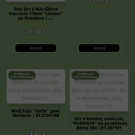
20,80
€
Duo Σετ 2 Φλιτζάνια
Espresso 110ml “Linnea”
με Πιατάκια |.....
26,50
€
Αγορά
Αγορά
Διαθέσιμο
Διαθέσιμο
στο κατάστημα
στο κατάστημα
Μαξιλάρι “Calix” χακί
30x50cm | 07.212518B
Σετ 4 Κούπες γυάλινες
“PUMPKIN” σε μεταλλική
βάση 18cl |07.207161
19,90
€