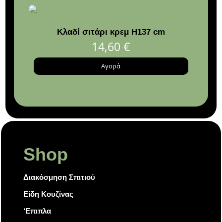
Κλαδί σιτάρι κρεμ Η137 cm
Πα
"
14,60
€
28.3
Αγορά
Shop
Διακόσμηση Σπιτιού
Είδη Κουζίνας
‘Επιπλα