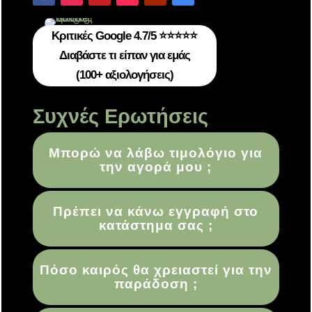
Κριτικές Google 4.7/5 ⭐⭐⭐⭐⭐
Διαβάστε τι είπαν για εμάς
(100+ αξιολογήσεις)
Συχνές Ερωτήσεις
Μπορώ να λάβω τιμολόγιο για
την αγορά μου ;
Πρέπει να κάνω εγγραφή στο
κατάστημα σας ;
Πόσο καιρός θα χρειαστεί για την
παράδοση ;