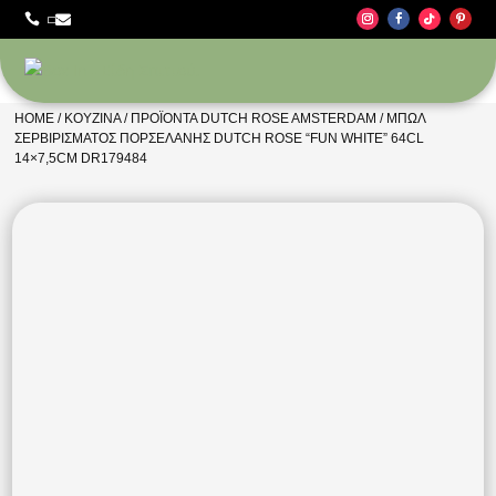



HOME
/
ΚΟΥΖΊΝΑ
/
ΠΡΟΪΌΝΤΑ DUTCH ROSE AMSTERDAM
/ ΜΠΩΛ
ΣΕΡΒΙΡΊΣΜΑΤΟΣ ΠΟΡΣΕΛΆΝΗΣ DUTCH ROSE “FUN WHITE” 64CL
14×7,5CM DR179484