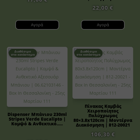
22,00
€
Αγορά
Αγορά
Διαθέσιμο
Διαθέσιμο
στο κατάστημα
στο κατάστημα
Πίνακας Καμβάς
Χειροποίητος
Dispenser Μπάνιου 230ml
Πολύχρωμος
Stripes Verde Eucalipto |
80×3.8x120cm | Μοντέρνα
Κομψό & Ανθεκτικό.....
Διακόσμηση | 812-20021
106,30
€