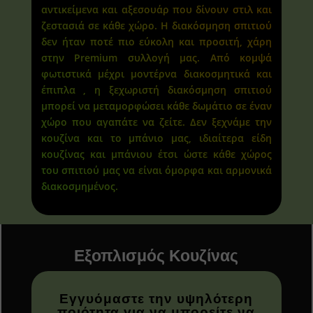
αντικείμενα και αξεσουάρ που δίνουν στιλ και
ζεστασιά σε κάθε χώρο. Η διακόσμηση σπιτιού
δεν ήταν ποτέ πιο εύκολη και προσιτή, χάρη
στην Premium συλλογή μας. Από κομψά
φωτιστικά μέχρι μοντέρνα διακοσμητικά και
έπιπλα , η ξεχωριστή διακόσμηση σπιτιού
μπορεί να μεταμορφώσει κάθε δωμάτιο σε έναν
χώρο που αγαπάτε να ζείτε. Δεν ξεχνάμε την
κουζίνα και το μπάνιο μας, ιδιαίτερα είδη
κουζίνας και μπάνιου έτσι ώστε κάθε χώρος
του σπιτιού μας να είναι όμορφα και αρμονικά
διακοσμημένος.
Εξοπλισμός Κουζίνας
Εγγυόμαστε την υψηλότερη
ποιότητα για να μπορείτε να