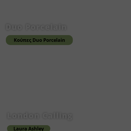
Duo Porcelain
Κούπες Duo Porcelain
London Calling
Laura Ashley