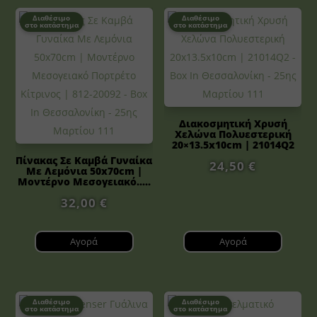
Διαθέσιμο
Διαθέσιμο
στο κατάστημα
στο κατάστημα
Διακοσμητική Χρυσή
Χελώνα Πολυεστερική
20×13.5x10cm | 21014Q2
Πίνακας Σε Καμβά Γυναίκα
24,50
€
Με Λεμόνια 50x70cm |
Μοντέρνο Μεσογειακό.....
32,00
€
Αγορά
Αγορά
Διαθέσιμο
Διαθέσιμο
στο κατάστημα
στο κατάστημα