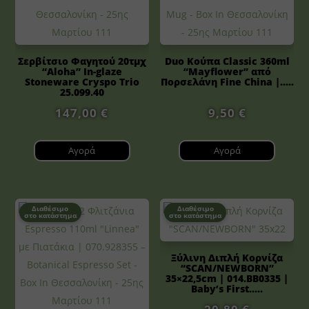
Σερβίτσιο Φαγητού 20τμχ
Duo Κούπα Classic 360ml
“Aloha” In-glaze
“Mayflower” από
Stoneware Cryspo Trio
Πορσελάνη Fine China |.....
25.099.40
147,00
€
9,50
€
Αγορά
Αγορά
Διαθέσιμο
Διαθέσιμο
στο κατάστημα
στο κατάστημα
Ξύλινη Διπλή Κορνίζα
“SCAN/NEWBORN”
35×22,5cm | 014.BB0335 |
Baby’s First.....