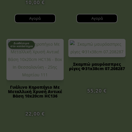
10,00
€
Αγορά
Αγορά
Διαθέσιμο
στο κατάστημα
Σκαμπώ μαυρόασπρες
ρίγες Φ31x38cm 07.208287
Γυάλινο Κηροπήγιο Με
55,20
€
Μεταλλική Χρυσή Αντικέ
Βάση 10x20cm HC136
22,00
€