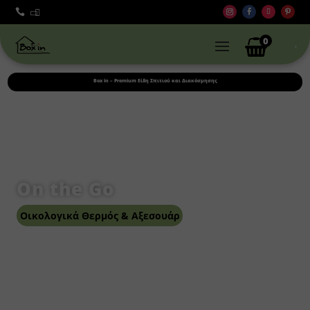



0
Box in – Premium Είδη Σπιτιού και Διακόσμησης
On the Go
Οικολογικά Θερμός & Αξεσουάρ