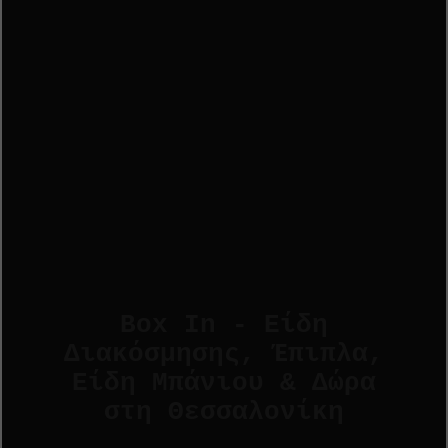
Box In - Είδη
Διακόσμησης, Έπιπλα,
Είδη Μπάνιου & Δώρα
στη Θεσσαλονίκη