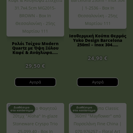
Ισοθερμική Κούπα Θερμός
Yoko Design Barcelona
Ρολόι Τοίχου Modern
250ml – Inox 304.....
Quartz με Όψη Ξύλου
Καφέ & Ανάγλυφα.....
24,90
€
29,50
€
Αγορά
Αγορά
Διαθέσιμο
Διαθέσιμο
στο κατάστημα
στο κατάστημα