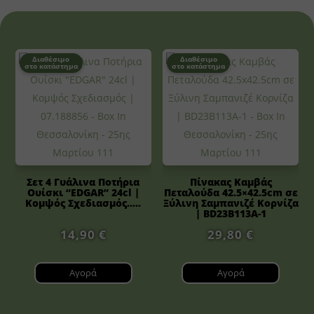
Διαθέσιμο
Διαθέσιμο
στο κατάστημα
στο κατάστημα
Σετ 4 Γυάλινα Ποτήρια
Πίνακας Καμβάς
Ουίσκι “EDGAR” 24cl |
Πεταλούδα 42.5×42.5cm σε
Κομψός Σχεδιασμός.....
Ξύλινη Σαμπανιζέ Κορνίζα
| BD23B113A-1
14,90
€
29,80
€
Αγορά
Αγορά