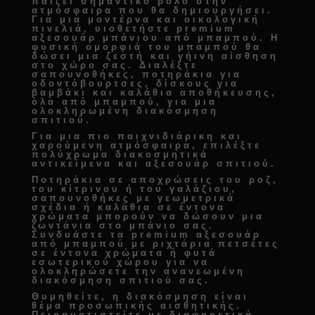
παίζει σημαντικό ρόλο στην
ατμόσφαιρα που θα δημιουργήσει.
Για μια μοντέρνα και οικολογική
πινελιά, υιοθετήστε
premium
αξεσουάρ μπάνιου από μπαμπού
. Η
φυσική ομορφιά του μπαμπού θα
δώσει μια ζεστή και γήινη αίσθηση
στο χώρο σας. Διαλέξτε
σαπουνοθήκες, ποτηράκια για
οδοντόβουρτσες, δίσκους για
βαμβάκι και καλάθια αποθήκευσης
,
όλα από μπαμπού, για μια
ολοκληρωμένη
διακόσμηση
σπιτιού
.
Για μια πιο παιχνιδιάρικη και
χαρούμενη ατμόσφαιρα, επιλέξτε
πολύχρωμα
διακοσμητικά
αντικείμενα και αξεσουάρ σπιτιού
.
Ποτηράκια σε αποχρώσεις του ροζ,
του κίτρινου ή του γαλάζιου,
σαπουνοθήκες με γεωμετρικά
σχέδια ή καλάθια σε έντονα
χρώματα μπορούν να δώσουν μια
ζωντάνια στο μπάνιο σας.
Συνδυάστε τα
premium αξεσουάρ
από μπαμπού
με ριχτάρια πετσέτες
σε έντονα χρώματα ή φυτά
εσωτερικού χώρου για να
ολοκληρώσετε την
ανανεωμένη
διακόσμηση σπιτιού
σας.
Θυμηθείτε, η διακόσμηση είναι
θέμα προσωπικής αισθητικής.
Πειραματιστείτε με διαφορετικά