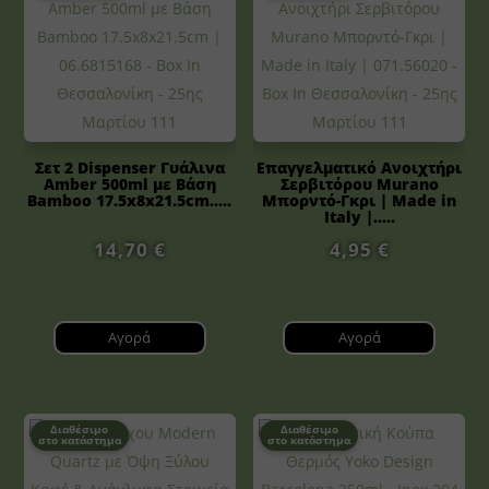
Σετ 2 Dispenser Γυάλινα
Επαγγελματικό Ανοιχτήρι
Amber 500ml με Βάση
Σερβιτόρου Murano
Bamboo 17.5x8x21.5cm.....
Μπορντό-Γκρι | Made in
Italy |.....
14,70
€
4,95
€
Αγορά
Αγορά
Διαθέσιμο
Διαθέσιμο
στο κατάστημα
στο κατάστημα