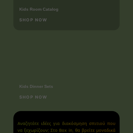
Kids Room Catalog
SHOP NOW
Kids Dinner Sets
SHOP NOW
Αναζητάτε ιδέες για διακόσμηση σπιτιού που
να ξεχωρίζουν; Στο Box in, θα βρείτε μοναδικά