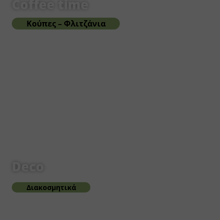
Coffee time
Κούπες – Φλιτζάνια
Deco
Διακοσμητικά