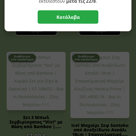
εκτελεστούν
μετά τις 22/8
.
19,20
€
Κατάλαβα
Αγορά
Αγορά
Διαθέσιμο
Διαθέσιμο
στο κατάστημα
στο κατάστημα
Σετ 3 Μπωλ
Σερβιρίσματος “Vivi” με
Icel Μαχαίρι Σεφ Santoku
Βάση από Bamboo |.....
από Ανοξείδωτο Ατσάλι
18cm | Επαγγελματικό.....
17,00
€