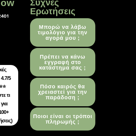
low
Συχνές
Ερωτήσεις
2401
Μπορώ να λάβω
τιμολόγιο για την
αγορά μου ;
Πρέπει να κάνω
εγγραφή στο
κατάστημα σας ;
κές
4.7/5
Πόσο καιρός θα
⭐⭐
χρειαστεί για την
τε τι
παράδοση ;
 για
100+
Ποιοι είναι οι τρόποι
ήσεις)
πληρωμής ;