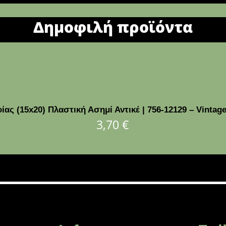
Δημοφιλή προϊόντα
ς (15x20) Πλαστική Ασημί Αντικέ | 756-12129 – Vintag
3,70
€