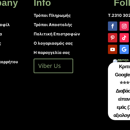
any
Info
Fol
Τρόποι Πληρωμής
T.2310 30
ροφίλ
Τρόποι Αποστολής
α
Πολιτική Επιστροφών
ς
Ο λογαριασμός σας
Η παραγγελία σας
πορρήτου
Viber Us
Κριτι
Google 
⭐⭐⭐
Διαβάσ
είπαν
εμάς (
αξιολογ