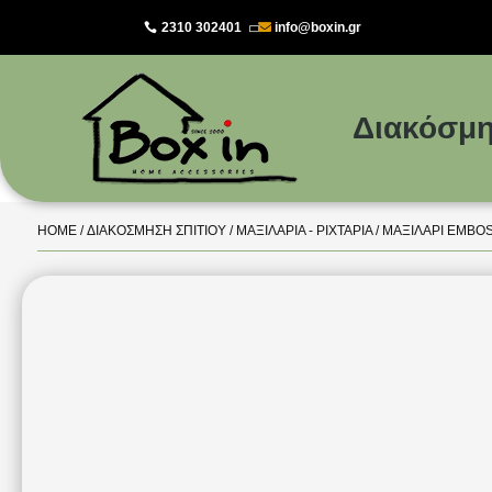
2310 302401
info@boxin.gr

Διακόσμη
HOME
/
ΔΙΑΚΌΣΜΗΣΗ ΣΠΙΤΙΟΎ
/
ΜΑΞΙΛΆΡΙΑ - ΡΙΧΤΆΡΙΑ
/ ΜΑΞΙΛΆΡΙ EMBO