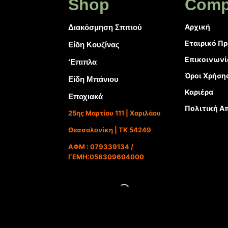
Shop
Comp
Αρχική
Διακόσμηση Σπιτιού
Εταιρικό Π
Είδη Κουζίνας
Επικοινωνί
‘Επιπλα
Όροι Χρήση
Είδη Μπάνιου
Καριέρα
Εποχιακά
Πολιτική Α
25ης Μαρτίου 111 | Χαριλάου
Θεσσαλονίκη | ΤΚ 54249
ΑΦΜ : 079339134 /
ΓΕΜΗ:058309604000