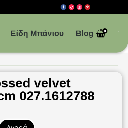
0
Είδη Μπάνιου
Blog
ssed velvet
cm 027.1612788
Αγορά