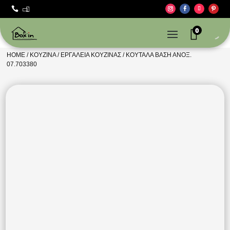



0
HOME
/
ΚΟΥΖΊΝΑ
/
ΕΡΓΑΛΕΊΑ ΚΟΥΖΊΝΑΣ
/ ΚΟΥΤΆΛΑ ΒΆΣΗ ΑΝΟΞ.
07.703380