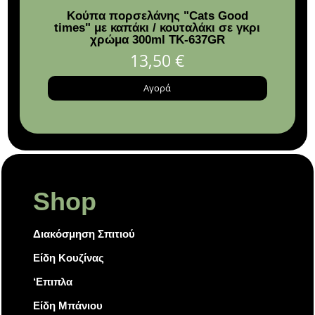
Koύπα πορσελάνης "Cats Good
Πια
times" με καπάκι / κουταλάκι σε γκρι
χρώμα 300ml TK-637GR
13,50
€
Αγορά
Shop
Διακόσμηση Σπιτιού
Είδη Κουζίνας
‘Επιπλα
Είδη Μπάνιου