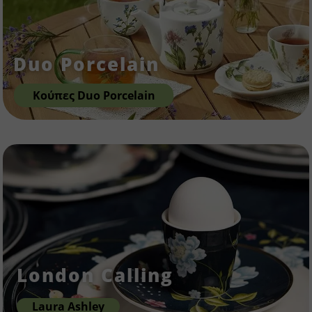
Duo Porcelain
Κούπες Duo Porcelain
London Calling
Laura Ashley