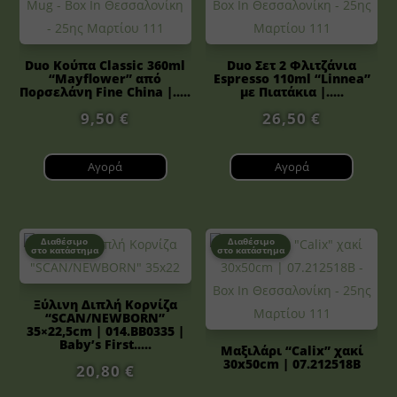
Duo Κούπα Classic 360ml
Duo Σετ 2 Φλιτζάνια
“Mayflower” από
Espresso 110ml “Linnea”
Πορσελάνη Fine China |.....
με Πιατάκια |.....
9,50
€
26,50
€
Αγορά
Αγορά
Διαθέσιμο
Διαθέσιμο
στο κατάστημα
στο κατάστημα
Ξύλινη Διπλή Κορνίζα
“SCAN/NEWBORN”
35×22,5cm | 014.BB0335 |
Baby’s First.....
Μαξιλάρι “Calix” χακί
30x50cm | 07.212518B
20,80
€