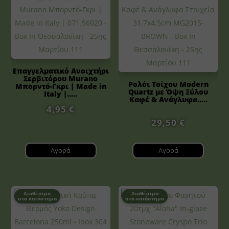
Επαγγελματικό Ανοιχτήρι
Σερβιτόρου Murano
Ρολόι Τοίχου Modern
Μπορντό-Γκρι | Made in
Quartz με Όψη Ξύλου
Italy |.....
Καφέ & Ανάγλυφα.....
4,95
€
29,50
€
Αγορά
Αγορά
Διαθέσιμο
Διαθέσιμο
στο κατάστημα
στο κατάστημα