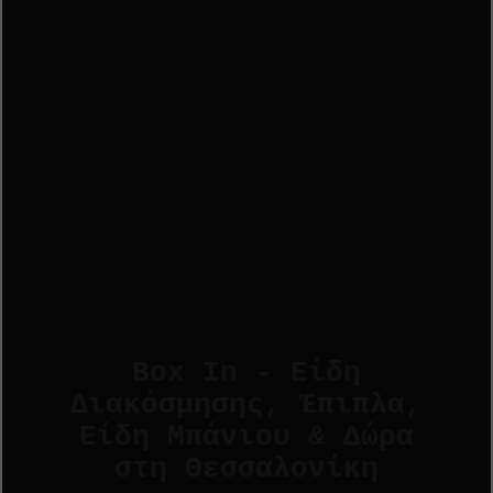
Box In - Είδη
Διακόσμησης, Έπιπλα,
Είδη Μπάνιου & Δώρα
στη Θεσσαλονίκη