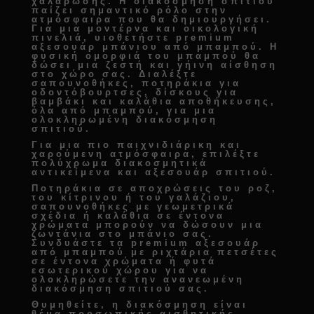
χαλάρωσης. Η
διακόσμηση σπιτιού
παίζει σημαντικό ρόλο στην
ατμόσφαιρα που θα δημιουργήσει.
Για μια μοντέρνα και οικολογική
πινελιά, υιοθετήστε
premium
αξεσουάρ μπάνιου από μπαμπού
. Η
φυσική ομορφιά του μπαμπού θα
δώσει μια ζεστή και γήινη αίσθηση
στο χώρο σας. Διαλέξτε
σαπουνοθήκες, ποτηράκια για
οδοντόβουρτσες, δίσκους για
βαμβάκι και καλάθια αποθήκευσης
,
όλα από μπαμπού, για μια
ολοκληρωμένη
διακόσμηση
σπιτιού
.
Για μια πιο παιχνιδιάρικη και
χαρούμενη ατμόσφαιρα, επιλέξτε
πολύχρωμα
διακοσμητικά
αντικείμενα και αξεσουάρ σπιτιού
.
Ποτηράκια σε αποχρώσεις του ροζ,
του κίτρινου ή του γαλάζιου,
σαπουνοθήκες με γεωμετρικά
σχέδια ή καλάθια σε έντονα
χρώματα μπορούν να δώσουν μια
ζωντάνια στο μπάνιο σας.
Συνδυάστε τα
premium αξεσουάρ
από μπαμπού
με ριχτάρια πετσέτες
σε έντονα χρώματα ή φυτά
εσωτερικού χώρου για να
ολοκληρώσετε την
ανανεωμένη
διακόσμηση σπιτιού
σας.
Θυμηθείτε, η διακόσμηση είναι
θέμα προσωπικής αισθητικής.