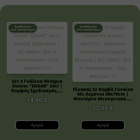
Διαθέσιμο
Διαθέσιμο
στο κατάστημα
στο κατάστημα
Σετ 4 Γυάλινα Ποτήρια
Ουίσκι “EDGAR” 24cl |
Πίνακας Σε Καμβά Γυναίκα
Κομψός Σχεδιασμός.....
Με Λεμόνια 50x70cm |
Μοντέρνο Μεσογειακό.....
14,90
€
32,00
€
Αγορά
Αγορά