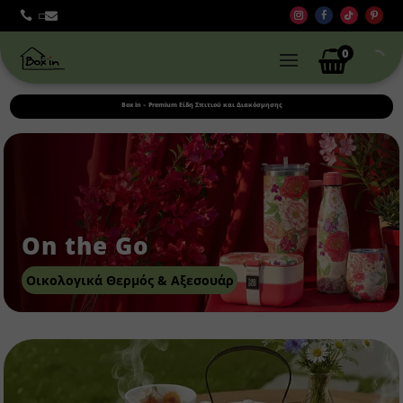



0
Box in – Premium Είδη Σπιτιού και Διακόσμησης
On the Go
Οικολογικά Θερμός & Αξεσουάρ