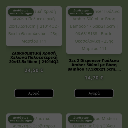
Διαθέσιμο
Διαθέσιμο
στο κατάστημα
στο κατάστημα
Διακοσμητική Χρυσή
Χελώνα Πολυεστερική
Σετ 2 Dispenser Γυάλινα
20×13.5x10cm | 21014Q2
Amber 500ml με Βάση
Bamboo 17.5x8x21.5cm.....
24,50
€
14,70
€
Αγορά
Αγορά
Διαθέσιμο
Διαθέσιμο
στο κατάστημα
στο κατάστημα