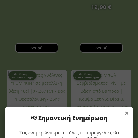
19,90
€
Αγορά
Αγορά
Διαθέσιμο
Διαθέσιμο
στο κατάστημα
στο κατάστημα
×
📢 Σημαντική Ενημέρωση
Σετ 4 Κούπες γυάλινες
“PUMPKIN” σε μεταλλική
βάση 18cl |07.207161
Σας ενημερώνουμε ότι όλες οι παραγγελίες θα
Σετ 3 Μπωλ