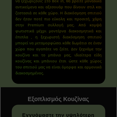
να ξεχωρίζουν; Στο Box in, θα βρείτε μοναδικά
αντικείμενα και αξεσουάρ που δίνουν στιλ και
ζεστασιά σε κάθε χώρο. Η διακόσμηση σπιτιού
δεν ήταν ποτέ πιο εύκολη και προσιτή, χάρη
στην Premium συλλογή μας. Από κομψά
φωτιστικά μέχρι μοντέρνα διακοσμητικά και
έπιπλα , η ξεχωριστή διακόσμηση σπιτιού
μπορεί να μεταμορφώσει κάθε δωμάτιο σε έναν
χώρο που αγαπάτε να ζείτε. Δεν ξεχνάμε την
κουζίνα και το μπάνιο μας, ιδιαίτερα είδη
κουζίνας και μπάνιου έτσι ώστε κάθε χώρος
του σπιτιού μας να είναι όμορφα και αρμονικά
διακοσμημένος.
Εξοπλισμός Κουζίνας
Εγγυόμαστε την υψηλότερη