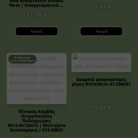
από Ανοξείδωτο Ατσάλι
18cm | Επαγγελματικό.....
10,00
€
22,00
€
Αγορά
Αγορά
Διαθέσιμο
στο κατάστημα
Σκαμπώ μαυρόασπρες
ρίγες Φ31x38cm 07.208287
55,20
€
Πίνακας Καμβάς
Χειροποίητος
Πολύχρωμος
80×3.8x120cm | Μοντέρνα
Διακόσμηση | 812-20021