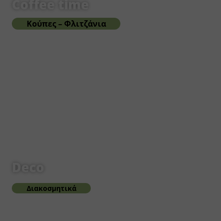
Coffee time
Κούπες – Φλιτζάνια
Deco
Διακοσμητικά