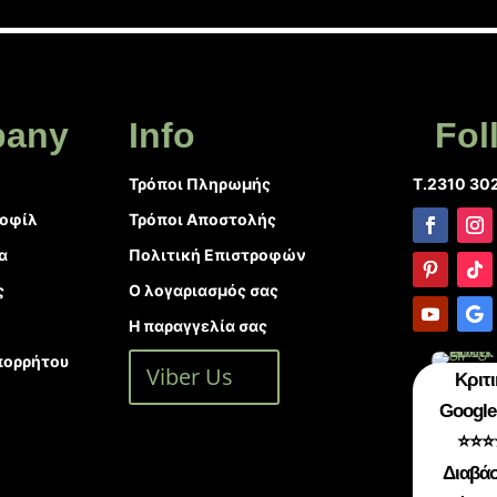
any
Info
Fol
Τρόποι Πληρωμής
T.2310 30
ροφίλ
Τρόποι Αποστολής
α
Πολιτική Επιστροφών
ς
Ο λογαριασμός σας
Η παραγγελία σας
πορρήτου
Viber Us
Κριτι
Google 
⭐⭐⭐
Διαβάσ