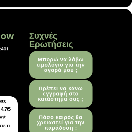
low
Συχνές
Ερωτήσεις
2401
Μπορώ να λάβω
τιμολόγιο για την
αγορά μου ;
Πρέπει να κάνω
εγγραφή στο
κατάστημα σας ;
κές
4.7/5
Πόσο καιρός θα
⭐⭐
χρειαστεί για την
τε τι
παράδοση ;