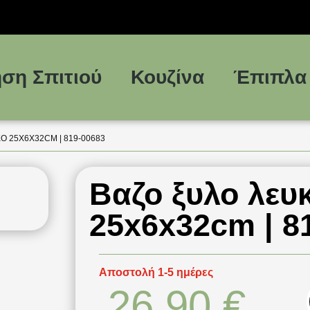
ση Σπιτιού
Κουζίνα
Έπιπλα
Ο 25X6X32CM | 819-00683
Βαζο ξυλο λευ
25x6x32cm | 8
Αποστολή 1-5 ημέρες
26,90
€