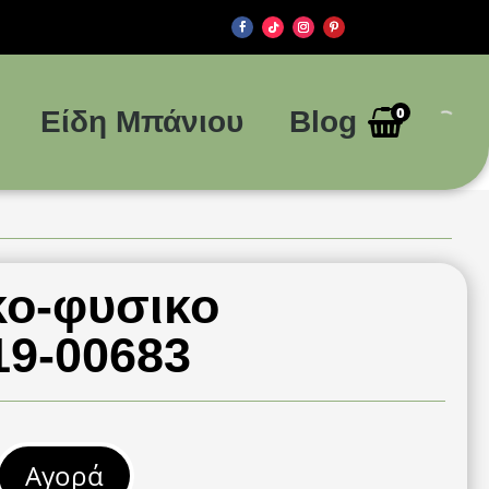
0
Είδη Μπάνιου
Blog
κο-φυσικο
19-00683
Αγορά