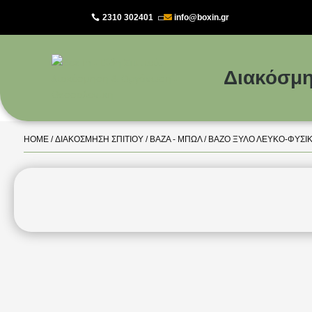
2310 302401
info@boxin.gr

Διακόσμη
HOME
/
ΔΙΑΚΌΣΜΗΣΗ ΣΠΙΤΙΟΎ
/
ΒΆΖΑ - ΜΠΩΛ
/ ΒΑΖΟ ΞΥΛΟ ΛΕΥΚΟ-ΦΥΣΙΚ