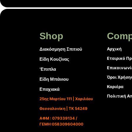
Shop
Comp
Αρχική
Διακόσμηση Σπιτιού
Εταιρικό Π
Είδη Κουζίνας
Επικοινωνί
‘Επιπλα
Όροι Χρήση
Είδη Μπάνιου
Καριέρα
Εποχιακά
Πολιτική Α
25ης Μαρτίου 111 | Χαριλάου
Θεσσαλονίκη | ΤΚ 54249
ΑΦΜ : 079339134 /
ΓΕΜΗ:058309604000