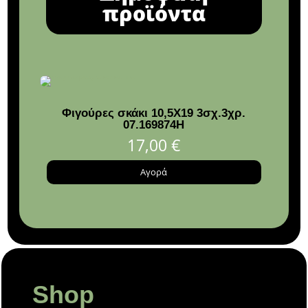
προϊόντα
Φιγούρες σκάκι 10,5Χ19 3σχ.3χρ.
Vic
07.169874H
2
17,00
€
Αγορά
Shop