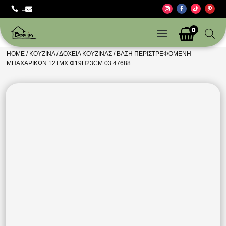



0
HOME
/
ΚΟΥΖΊΝΑ
/
ΔΟΧΕΊΑ ΚΟΥΖΊΝΑΣ
/ ΒΆΣΗ ΠΕΡΙΣΤΡΕΦΌΜΕΝΗ
ΜΠΑΧΑΡΙΚΏΝ 12ΤΜΧ Φ19Η23CM 03.47688