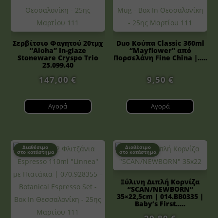
Σερβίτσιο Φαγητού 20τμχ
Duo Κούπα Classic 360ml
“Aloha” In-glaze
“Mayflower” από
Stoneware Cryspo Trio
Πορσελάνη Fine China |.....
25.099.40
147,00
€
9,50
€
Αγορά
Αγορά
Διαθέσιμο
Διαθέσιμο
στο κατάστημα
στο κατάστημα
Ξύλινη Διπλή Κορνίζα
“SCAN/NEWBORN”
35×22,5cm | 014.BB0335 |
Baby’s First.....