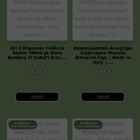
Σετ 2 Dispenser Γυάλινα
Επαγγελματικό Ανοιχτήρι
Amber 500ml με Βάση
Σερβιτόρου Murano
Bamboo 17.5x8x21.5cm.....
Μπορντό-Γκρι | Made in
Italy |.....
14,70
€
4,95
€
Αγορά
Αγορά
Διαθέσιμο
Διαθέσιμο
στο κατάστημα
στο κατάστημα