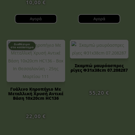
10,00
€
Αγορά
Αγορά
Διαθέσιμο
στο κατάστημα
Σκαμπώ μαυρόασπρες
ρίγες Φ31x38cm 07.208287
Γυάλινο Κηροπήγιο Με
55,20
€
Μεταλλική Χρυσή Αντικέ
Βάση 10x20cm HC136
22,00
€