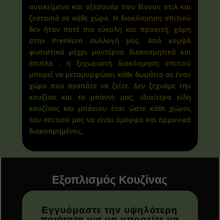
αντικείμενα και αξεσουάρ που δίνουν στιλ και
ζεστασιά σε κάθε χώρο. Η διακόσμηση σπιτιού
δεν ήταν ποτέ πιο εύκολη και προσιτή, χάρη
στην Premium συλλογή μας. Από κομψά
φωτιστικά μέχρι μοντέρνα διακοσμητικά και
έπιπλα , η ξεχωριστή διακόσμηση σπιτιού
μπορεί να μεταμορφώσει κάθε δωμάτιο σε έναν
χώρο που αγαπάτε να ζείτε. Δεν ξεχνάμε την
κουζίνα και το μπάνιο μας, ιδιαίτερα είδη
κουζίνας και μπάνιου έτσι ώστε κάθε χώρος
του σπιτιού μας να είναι όμορφα και αρμονικά
διακοσμημένος.
Εξοπλισμός Κουζίνας
Εγγυόμαστε την υψηλότερη
ποιότητα για να μπορείτε να