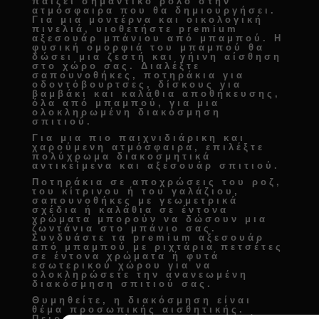
παίζει σημαντικό ρόλο στην
ατμόσφαιρα που θα δημιουργήσει.
Για μια μοντέρνα και οικολογική
πινελιά, υιοθετήστε
premium
αξεσουάρ μπάνιου από μπαμπού
. Η
φυσική ομορφιά του μπαμπού θα
δώσει μια ζεστή και γήινη αίσθηση
στο χώρο σας. Διαλέξτε
σαπουνοθήκες, ποτηράκια για
οδοντόβουρτσες, δίσκους για
βαμβάκι και καλάθια αποθήκευσης
,
όλα από μπαμπού, για μια
ολοκληρωμένη
διακόσμηση
σπιτιού
.
Για μια πιο παιχνιδιάρικη και
χαρούμενη ατμόσφαιρα, επιλέξτε
πολύχρωμα
διακοσμητικά
αντικείμενα και αξεσουάρ σπιτιού
.
Ποτηράκια σε αποχρώσεις του ροζ,
του κίτρινου ή του γαλάζιου,
σαπουνοθήκες με γεωμετρικά
σχέδια ή καλάθια σε έντονα
χρώματα μπορούν να δώσουν μια
ζωντάνια στο μπάνιο σας.
Συνδυάστε τα
premium αξεσουάρ
από μπαμπού
με ριχτάρια πετσέτες
σε έντονα χρώματα ή φυτά
εσωτερικού χώρου για να
ολοκληρώσετε την
ανανεωμένη
διακόσμηση σπιτιού
σας.
Θυμηθείτε, η διακόσμηση είναι
θέμα προσωπικής αισθητικής.
Πειραματιστείτε με διαφορετικά