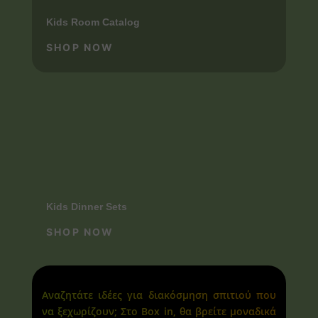
Kids Room Catalog
SHOP NOW
Kids Dinner Sets
SHOP NOW
Αναζητάτε ιδέες για διακόσμηση σπιτιού που
να ξεχωρίζουν; Στο Box in, θα βρείτε μοναδικά