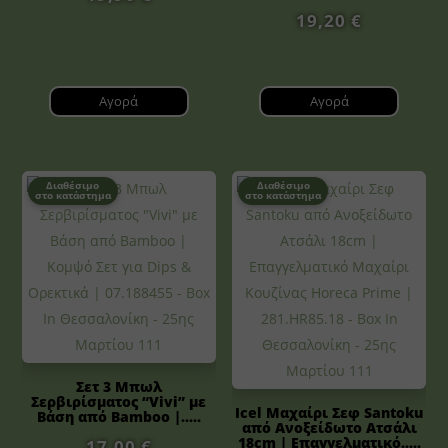
19,20
€
Αγορά
Αγορά
Διαθέσιμο
Διαθέσιμο
στο κατάστημα
στο κατάστημα
Σετ 3 Μπωλ
Σερβιρίσματος “Vivi” με
Icel Μαχαίρι Σεφ Santoku
Βάση από Bamboo |.....
από Ανοξείδωτο Ατσάλι
18cm | Επαγγελματικό.....
17,00
€