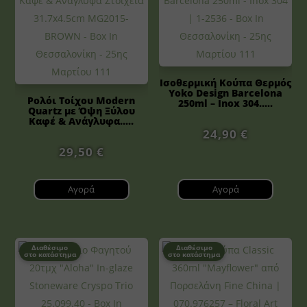
Ισοθερμική Κούπα Θερμός
Yoko Design Barcelona
Ρολόι Τοίχου Modern
250ml – Inox 304.....
Quartz με Όψη Ξύλου
Καφέ & Ανάγλυφα.....
24,90
€
29,50
€
Αγορά
Αγορά
Διαθέσιμο
Διαθέσιμο
στο κατάστημα
στο κατάστημα