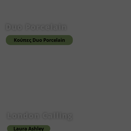
Duo Porcelain
Κούπες Duo Porcelain
London Calling
Laura Ashley