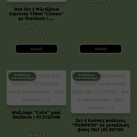
20,80
€
Duo Σετ 2 Φλιτζάνια
Espresso 110ml “Linnea”
με Πιατάκια |.....
26,50
€
Αγορά
Αγορά
Διαθέσιμο
Διαθέσιμο
στο κατάστημα
στο κατάστημα
Μαξιλάρι “Calix” χακί
30x50cm | 07.212518B
Σετ 4 Κούπες γυάλινες
“PUMPKIN” σε μεταλλική
βάση 18cl |07.207161
19,90
€