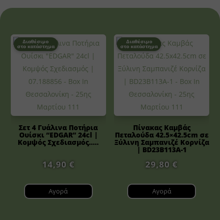
Διαθέσιμο
Διαθέσιμο
στο κατάστημα
στο κατάστημα
Σετ 4 Γυάλινα Ποτήρια
Πίνακας Καμβάς
Ουίσκι “EDGAR” 24cl |
Πεταλούδα 42.5×42.5cm σε
Κομψός Σχεδιασμός.....
Ξύλινη Σαμπανιζέ Κορνίζα
| BD23B113A-1
14,90
€
29,80
€
Αγορά
Αγορά