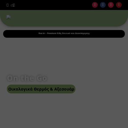



Box in – Premium Είδη Σπιτιού και Διακόσμησης
On the Go
Οικολογικά Θερμός & Αξεσουάρ