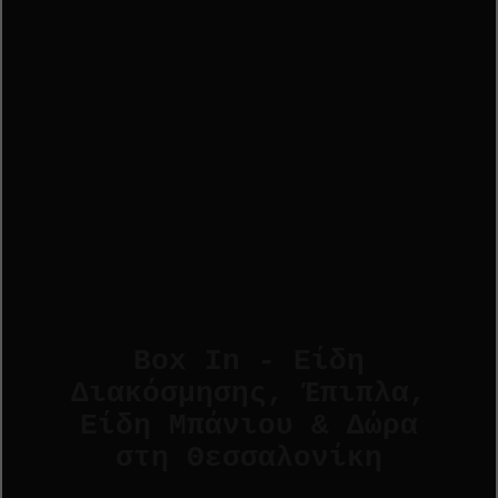
Box In - Είδη
Διακόσμησης, Έπιπλα,
Είδη Μπάνιου & Δώρα
στη Θεσσαλονίκη