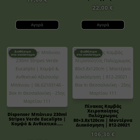
22,00
€
Αγορά
Αγορά
Διαθέσιμο
Διαθέσιμο
στο κατάστημα
στο κατάστημα
Πίνακας Καμβάς
Χειροποίητος
Dispenser Μπάνιου 230ml
Πολύχρωμος
Stripes Verde Eucalipto |
80×3.8x120cm | Μοντέρνα
Κομψό & Ανθεκτικό.....
Διακόσμηση | 812-20021
106,30
€