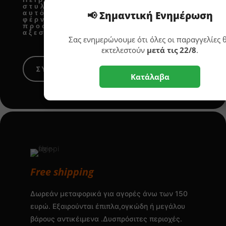
στυλ και χρώματα μέχρι να βρείτε
📢 Σημαντική Ενημέρωση
αυτό που σας ταιριάζει και σας
φέρνει χαρά! Το Boxin.gr σας
προσφέρει
ποιοτικά και premium
αξεσουάρ σπιτιού
για κάθε χώρο.
Σας ενημερώνουμε ότι όλες οι παραγγελίες 
εκτελεστούν
μετά τις 22/8
.
ΣΥΜΒΟΥΛΕΣ ΔΙΑΚΟΣΜΗΣΗΣ
Κατάλαβα
Free shipping
Δωρεάν μεταφορικά για αγορές άνω των 150
ευρώ. Εξαιρούνται έπιπλα,ογκώδη ή μεγάλου
βάρους αντικέιμενα .Δυσπρόσιτες περιοχές.