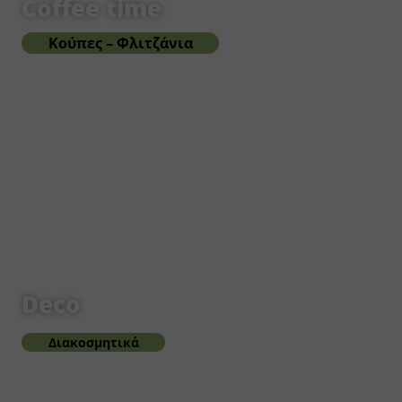
Coffee time
Κούπες – Φλιτζάνια
Deco
Διακοσμητικά