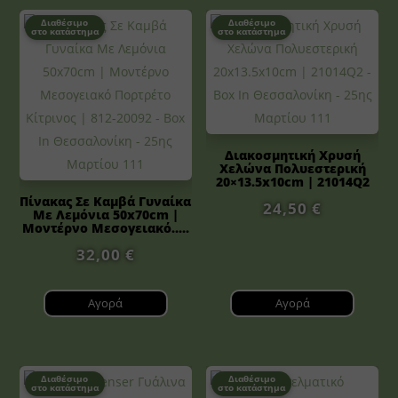
Διαθέσιμο
Διαθέσιμο
στο κατάστημα
στο κατάστημα
Διακοσμητική Χρυσή
Χελώνα Πολυεστερική
20×13.5x10cm | 21014Q2
Πίνακας Σε Καμβά Γυναίκα
24,50
€
Με Λεμόνια 50x70cm |
Μοντέρνο Μεσογειακό.....
32,00
€
Αγορά
Αγορά
Διαθέσιμο
Διαθέσιμο
στο κατάστημα
στο κατάστημα