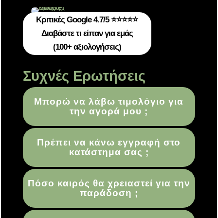
Κριτικές Google 4.7/5 ⭐⭐⭐⭐⭐
Διαβάστε τι είπαν για εμάς
(100+ αξιολογήσεις)
Συχνές Ερωτήσεις
Μπορώ να λάβω τιμολόγιο για
την αγορά μου ;
Πρέπει να κάνω εγγραφή στο
κατάστημα σας ;
Πόσο καιρός θα χρειαστεί για την
παράδοση ;