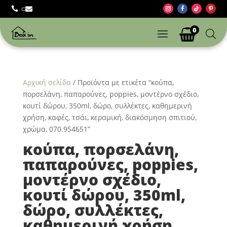



0
Αρχική σελίδα
/ Προϊόντα με ετικέτα “κούπα,
πορσελάνη, παπαρούνες, poppies, μοντέρνο σχέδιο,
κουτί δώρου, 350ml, δώρο, συλλέκτες, καθημερινή
χρήση, καφές, τσάι, κεραμική, διακόσμηση σπιτιού,
χρώμα, 070.954651”
κούπα, πορσελάνη,
παπαρούνες, poppies,
μοντέρνο σχέδιο,
κουτί δώρου, 350ml,
δώρο, συλλέκτες,
καθημερινή χρήση,