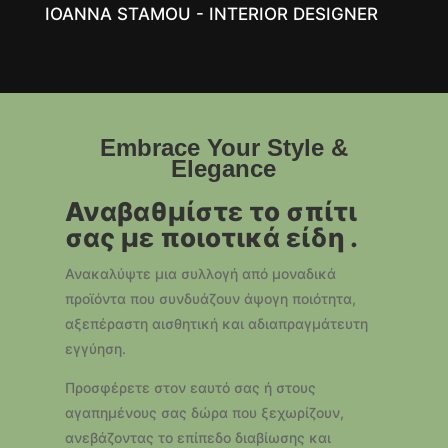
IOANNA STAMOU - INTERIOR DESIGNER
Embrace Your Style &
Elegance
Αναβαθμίστε το σπίτι
σας με ποιοτικά είδη .
Ανακαλύψτε μια συλλογή από μοναδικά
προϊόντα που συνδυάζουν άψογη ποιότητα,
αξεπέραστη αισθητική και αδιαπραγμάτευτη
εγγύηση.
Προσφέρετε στον εαυτό σας ή στους
αγαπημένους σας δώρα που ξεχωρίζουν,
ανεβάζοντας το επίπεδο διαβίωσης και