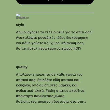
style
Δημιουργήστε το τέλειο στυλ για το σπίτι σας!
Ανακαλύψτε μοναδικές ιδέες διακόσμησης
για κάθε γούστο και χώρο. #διακοσμηση
#σπιτι #στυλ #εσωτερικος_χωρος #DIY
quality
Απολαύστε ποιότητα σε κάθε γωνιά του
σπιτιού σας! Επιλέξτε είδη σπιτιού και
κουζίνας από αξιόπιστες μάρκες και
ανθεκτικά υλικά. #ειδη_σπιτιου #κουζινα
#ποιοτητα #ανθεκτικα_υλικα
#αξιοπιστες_μαρκες #ζεστασια_στο_σπιτι